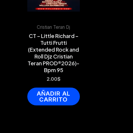
Cristian Teran Dj
CT – Little Richard –
Tutti Frutti
(Extended Rock and
Roll Djz Cristian
Teran PROD®️2026)-
Bpm 95
2.00
$
AÑADIR AL
CARRITO