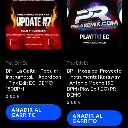
Play Edit Ec
Play Edit Ec
BP – La Gaita – Popular
BP – Mosaico-Proyecto
InstrumetaL-l Acordeon
-Instrumental Karaway
-Play Edit EC-DEMO
-Antonio Mocho 150
150BPM
BPM (Play Edit EC) PR-
DEMO
3,00
€
3,00
€
AÑADIR AL
CARRITO
AÑADIR AL
CARRITO