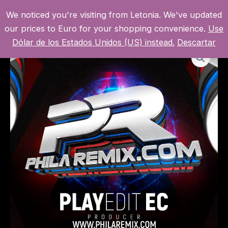
Ir
We noticed you're visiting from Letonia. We've updated
al
MI CUENTA
MAI
our prices to Euro for your shopping convenience.
Use
contenido
Dólar de los Estados Unidos (US) instead.
Descartar
MEN