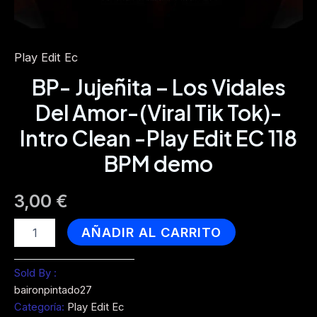
Play Edit Ec
BP- Jujeñita – Los Vidales
Del Amor-(Viral Tik Tok)-
Intro Clean -Play Edit EC 118
BPM demo
3,00
€
BP-
AÑADIR AL CARRITO
Jujeñita
-
Los
Sold By :
Vidales
baironpintado27
Del
Categoría:
Play Edit Ec
Amor-