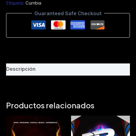
Etiqueta:
Cumbia
(Viral
Tik
Guaranteed Safe Checkout
Tok)-
Intro
Clean
-
Play
Edit
EC
118
BPM
Descripción
demo
cantidad
Productos relacionados