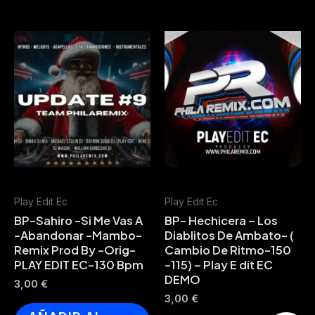
Play Edit Ec
Play Edit Ec
BP-Sahiro -Si Me Vas A
BP- Hechicera – Los
-Abandonar -Mambo-
Diablitos De Ambato- (
Remix Prod By -Orig-
Cambio De Ritmo-150
PLAY EDIT EC-130 Bpm
-115) – Play E dit EC
DEMO
3,00
€
3,00
€