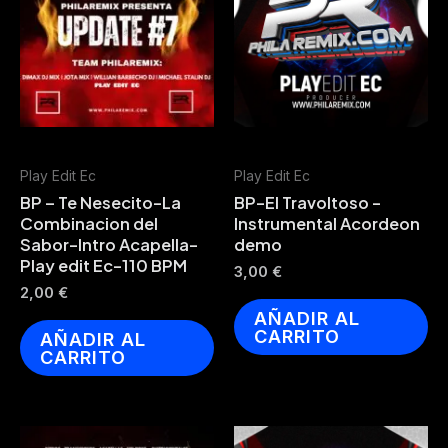
Play Edit Ec
Play Edit Ec
BP – Te Nesecito-La
BP-El Travoltoso -
Combinacion del
Instrumental Acordeon
Sabor-Intro Acapella-
demo
Play edit Ec-110 BPM
3,00
€
2,00
€
AÑADIR AL
CARRITO
AÑADIR AL
CARRITO