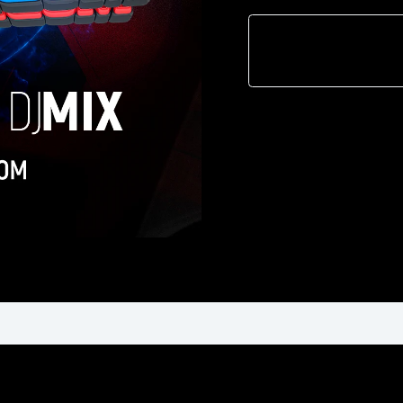
-
Dj
Bayron
Suqui
-
Percucion
Orginal
-
Phila
remix
.com-
Demo
118
Bpm
cantidad