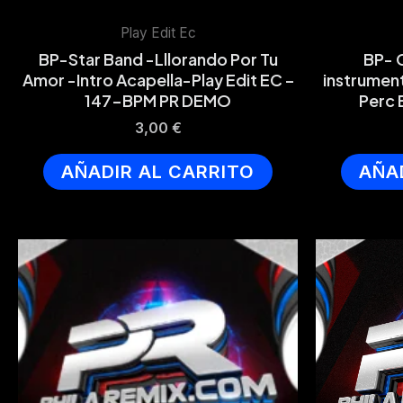
Play Edit Ec
BP-Star Band -Lllorando Por Tu
BP- 
Amor -Intro Acapella-Play Edit EC –
instrumen
147-BPM PR DEMO
Perc 
3,00
€
AÑADIR AL CARRITO
AÑA