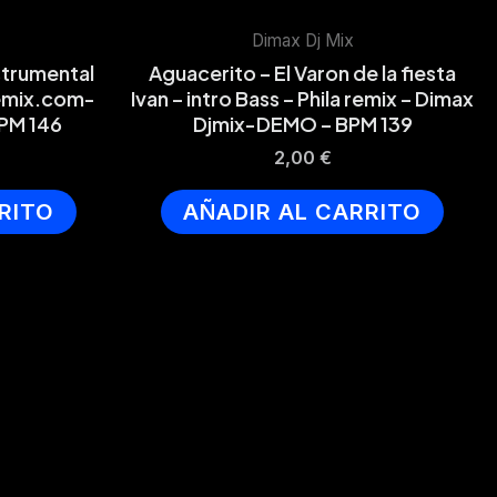
Dimax Dj Mix
nstrumental
Aguacerito – El Varon de la fiesta
emix.com-
Ivan – intro Bass – Phila remix – Dimax
BPM 146
Djmix-DEMO – BPM 139
2,00
€
RITO
AÑADIR AL CARRITO