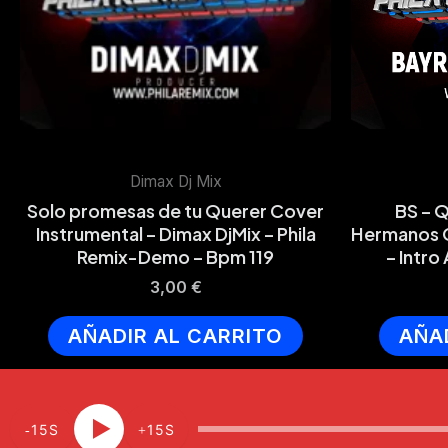
Dimax Dj Mix
Solo promesas de tu Querer Cover
BS – 
Instrumental – Dimax DjMix – Phila
Hermanos G
Remix-Demo – Bpm 119
– Intro
3,00
€
AÑADIR AL CARRITO
AÑA
15
15