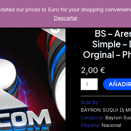
pdated our prices to Euro for your shopping convenien
Home
Productos
Escritorio
Re
Descartar
Bayron Suqui Dj
BS – Are
Simple – 
Orginal – 
2,00
€
BS
AÑADI
-
Aremiendos
-
Sold By :
Star
BAYRON SUQUI Dj M
Band
-
Categoría:
Bayron Suq
Intro
Etiqueta:
Nacional
Simple