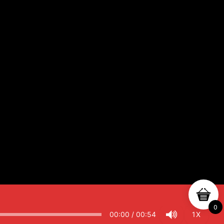
0
00:00
/
00:54
1X