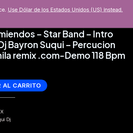
ce.
Use Dólar de los Estados Unidos (US) instead.
MI CUENTA
mixer
Soporte
miendos – Star Band – Intro
Dj Bayron Suqui – Percucion
Phila remix .com-Demo 118 Bpm
R AL CARRITO
IX
ui Dj