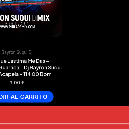
Bayron Suqui Dj
Que Lastima Me Das –
uaraca – Dj Bayron Suqui
 Acapela – 114 00 Bpm
3,00
€
DIR AL CARRITO