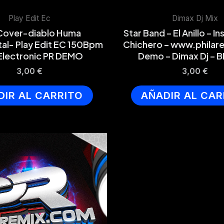
Play Edit Ec
Dimax Dj Mix
Cover-diablo Huma
Star Band – El Anillo – I
tal- Play Edit EC 150Bpm
Chichero – www.philar
Electronic PR DEMO
Demo – Dimax Dj – 
3,00
€
3,00
€
DIR AL CARRITO
AÑADIR AL CAR