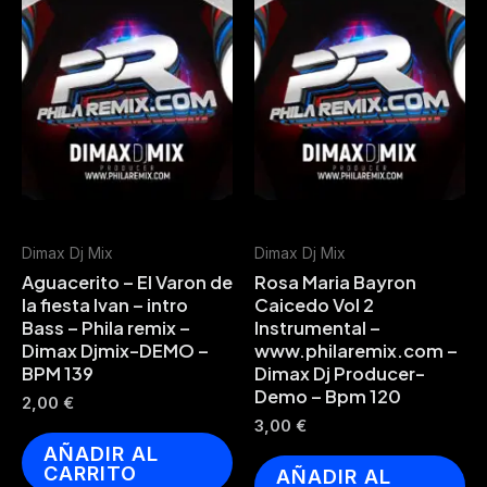
Dimax Dj Mix
Dimax Dj Mix
Aguacerito – El Varon de
Rosa Maria Bayron
la fiesta Ivan – intro
Caicedo Vol 2
Bass – Phila remix –
Instrumental –
Dimax Djmix-DEMO –
www.philaremix.com –
BPM 139
Dimax Dj Producer-
Demo – Bpm 120
2,00
€
3,00
€
AÑADIR AL
CARRITO
AÑADIR AL