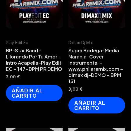
Play Edit Ec
Dimax Dj Mix
BP-Star Band -
Super Bodega-Media
Lllorando Por Tu Amor -
Naranja-Cover
Intro Acapella-Play Edit
Instrumental –
EC – 147-BPM PR DEMO
www.philaremix.com –
dimax dj-DEMO – BPM
3,00
€
151
3,00
€
AÑADIR AL
CARRITO
AÑADIR AL
CARRITO