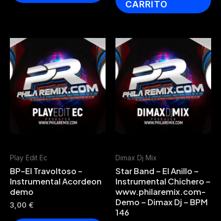
CARRITO
Play Edit Ec
Dimax Dj Mix
BP-El Travoltoso -
Star Band – El Anillo –
Instrumental Acordeon
Instrumental Chichero –
demo
www.philaremix.com-
Demo – Dimax Dj – BPM
3,00
€
146