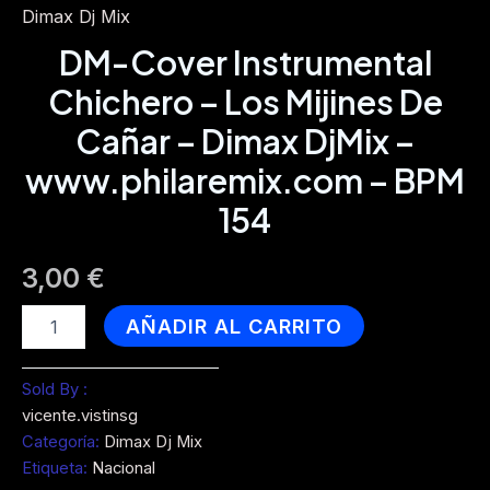
Dimax Dj Mix
DM-Cover Instrumental
Chichero – Los Mijines De
Cañar – Dimax DjMix –
www.philaremix.com – BPM
154
3,00
€
DM-
AÑADIR AL CARRITO
Cover
Instrumental
Chichero
Sold By :
-
vicente.vistinsg
Los
Categoría:
Dimax Dj Mix
Mijines
Etiqueta:
Nacional
De
Cañar