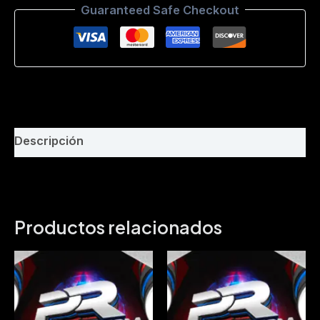
Guaranteed Safe Checkout
-
Dimax
DjMix
-
www.philaremix.com
-
BPM
154
cantidad
Descripción
Productos relacionados