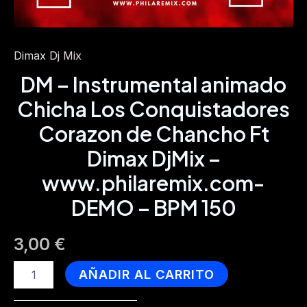
Dimax Dj Mix
DM – Instrumental animado
Chicha Los Conquistadores
Corazon de Chancho Ft
Dimax DjMix –
www.philaremix.com-
DEMO – BPM 150
3,00
€
DM
AÑADIR AL CARRITO
-
Instrumental