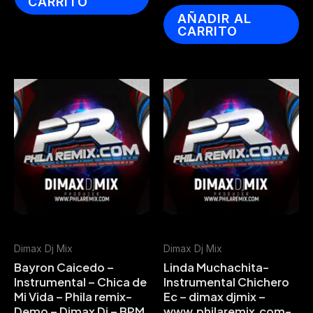
CARRITO
AÑADIR AL
CARRITO
Dimax Dj Mix
Dimax Dj Mix
Bayron Caicedo –
Linda Muchachita-
Instrumental – Chica de
Instrumental Chichero
Mi Vida – Phila remix-
Ec – dimax djmix –
Demo – Dimax Dj – BPM
www.philaremix.com-