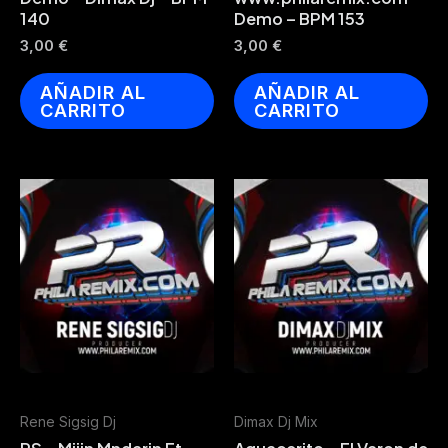
140
Demo – BPM 153
3,00
€
3,00
€
AÑADIR AL
AÑADIR AL
CARRITO
CARRITO
Rene Sigsig Dj
Dimax Dj Mix