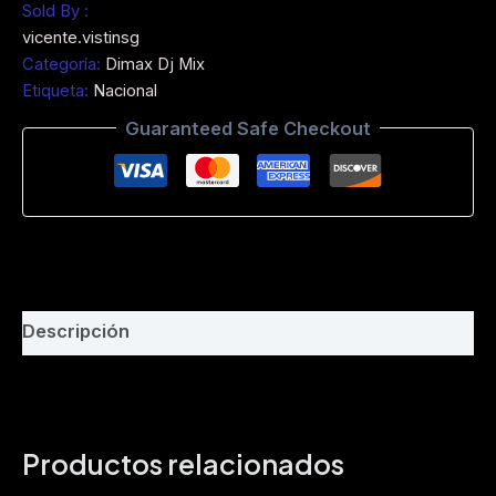
animado
Sold By :
Chicha
vicente.vistinsg
Los
Categoría:
Dimax Dj Mix
Conquistadores
Etiqueta:
Nacional
Corazon
de
Guaranteed Safe Checkout
Chancho
Ft
Dimax
DjMix
-
www.philaremix.com-
DEMO
-
BPM
Descripción
150
cantidad
Productos relacionados