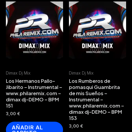
Dimax Dj Mix
Dimax Dj Mix
Los Hermanos Pallo-
Los Rumberos de
Jibarito – Instrumental –
pomasqui Guambrita
www.philaremix.com –
de mis Sueños –
dimax dj-DEMO – BPM
Instrumental –
151
www.philaremix.com –
dimax dj-DEMO – BPM
3,00
€
153
3,00
€
AÑADIR AL