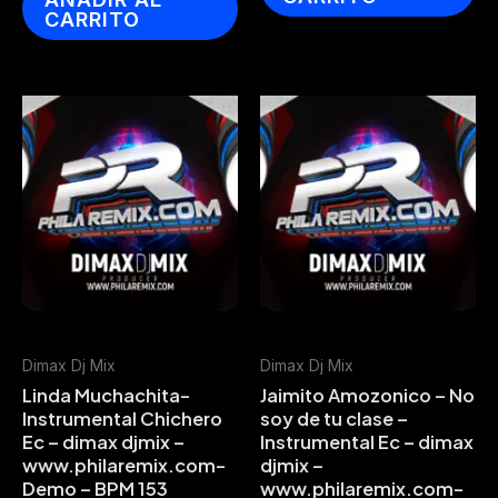
CARRITO
Dimax Dj Mix
Dimax Dj Mix
Linda Muchachita-
Jaimito Amozonico – No
Instrumental Chichero
soy de tu clase –
Ec – dimax djmix –
Instrumental Ec – dimax
www.philaremix.com-
djmix –
Demo – BPM 153
www.philaremix.com-