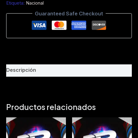
Etiqueta:
Nacional
Dimax
DjMix
Guaranteed Safe Checkout
-
www.philaremix.com-
DEMO
-
BPM
151
cantidad
Descripción
Productos relacionados