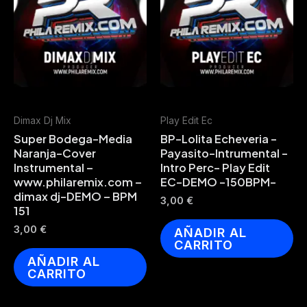
Dimax Dj Mix
Play Edit Ec
Super Bodega-Media
BP-Lolita Echeveria -
Naranja-Cover
Payasito-Intrumental -
Instrumental –
Intro Perc- Play Edit
www.philaremix.com –
EC-DEMO -150BPM-
dimax dj-DEMO – BPM
3,00
€
151
3,00
€
AÑADIR AL
CARRITO
AÑADIR AL
CARRITO