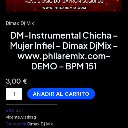
Dimax Dj Mix
DM-Instrumental Chicha –
Mujer Infiel – Dimax DjMix –
www.philaremix.com-
DEMO – BPM 151
3,00
€
DM-
AÑADIR AL CARRITO
Instrumental
Chicha
-
Sold By :
Mujer
vicente.vistinsg
Infiel
Categoría:
Dimax Dj Mix
-