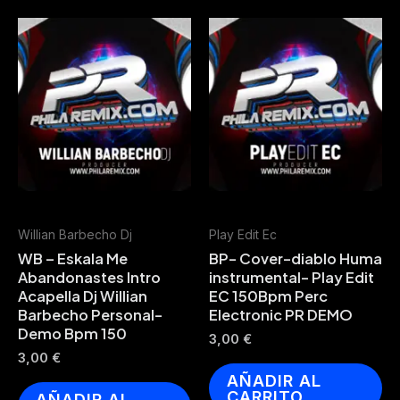
Willian Barbecho Dj
Play Edit Ec
WB – Eskala Me
BP- Cover-diablo Huma
Abandonastes Intro
instrumental- Play Edit
Acapella Dj Willian
EC 150Bpm Perc
Barbecho Personal-
Electronic PR DEMO
Demo Bpm 150
3,00
€
3,00
€
AÑADIR AL
CARRITO
AÑADIR AL