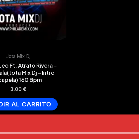
Jota Mix Dj
Leo Ft. Atrato Rivera –
la( Jota Mix Dj – Intro
capela) 160 Bpm
3,00
€
DIR AL CARRITO