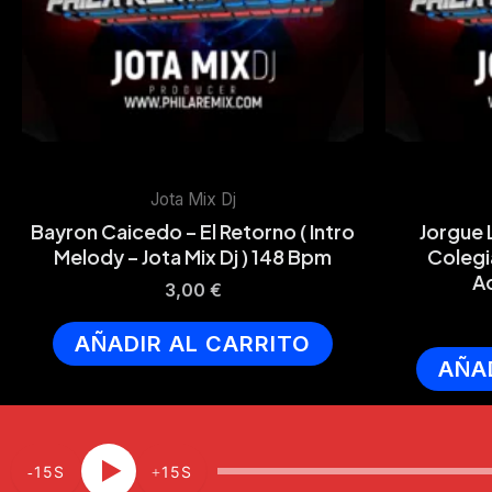
Jota Mix Dj
Bayron Caicedo – El Retorno ( Intro
Jorgue 
Melody – Jota Mix Dj ) 148 Bpm
Colegia
A
3,00
€
AÑADIR AL CARRITO
AÑA
15
15