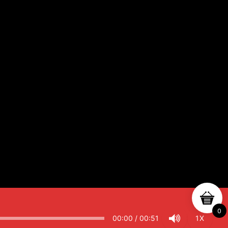
0
00:00
/
00:51
1X