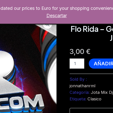
pdated our prices to Euro for your shopping convenien
Home
Productos
Escritorio
Re
Descartar
Jota Mix Dj
Flo Rida – 
3,00
€
Flo
AÑADI
Rida
-
Good
Sold By :
Feeling
jonnathanrml
(Acapela
Starter
Categoría:
Jota Mix Dj
-
Etiqueta:
Clasico
Jota
Mix
Dj)