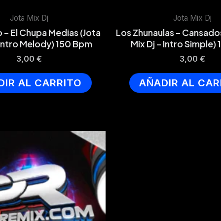
Jota Mix Dj
Jota Mix Dj
o – El Chupa Medias (Jota
Los Zhunaulas – Cansados
 Intro Melody) 150 Bpm
Mix Dj – Intro Simple)
3,00
€
3,00
€
DIR AL CARRITO
AÑADIR AL CAR