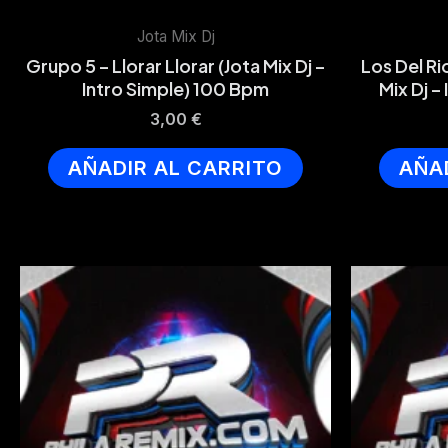
Jota Mix Dj
Grupo 5 – Llorar Llorar (Jota Mix Dj –
Los Del Ri
Intro Simple) 100 Bpm
Mix Dj –
3,00
€
AÑADIR AL CARRITO
AÑA