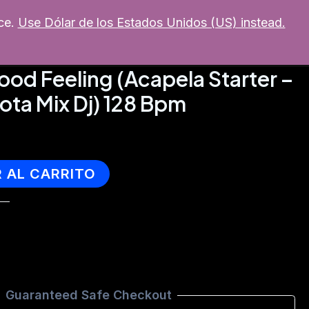
ce.
Use Dólar de los Estados Unidos (US) instead.
MI CUENTA
mixer
Soporte
Good Feeling (Acapela Starter –
Jota Mix Dj) 128 Bpm
R AL CARRITO
Guaranteed Safe Checkout