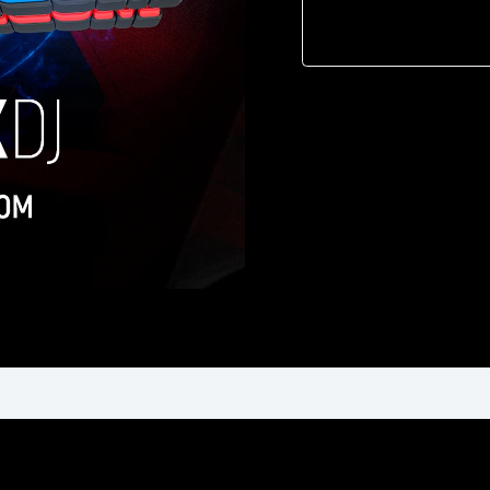
128
Bpm
cantidad