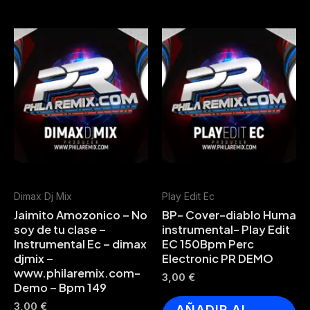
Dimax Dj Mix
Play Edit Ec
Jaimito Amozonico – No
BP- Cover-diablo Huma
soy de tu clase –
instrumental- Play Edit
Instrumental Ec – dimax
EC 150Bpm Perc
djmix –
Electronic PR DEMO
www.philaremix.com-
3,00
€
Demo – Bpm 149
3,00
€
AÑADIR AL