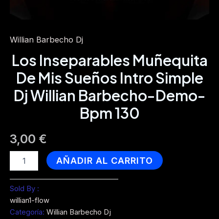
Willian Barbecho Dj
Los Inseparables Muñequita
De Mis Sueños Intro Simple
Dj Willian Barbecho-Demo-
Bpm 130
3,00
€
Los
AÑADIR AL CARRITO
Inseparables
Muñequita
De
Sold By :
Mis
willian1-flow
Sueños
Categoría:
Willian Barbecho Dj
Intro