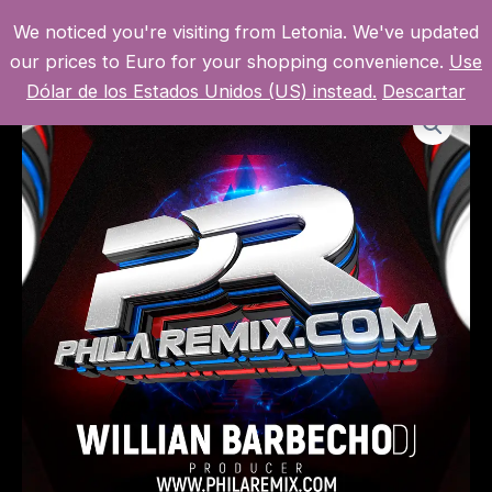
Ir
We noticed you're visiting from Letonia. We've updated
al
MI CUENTA
MAI
our prices to Euro for your shopping convenience.
Use
contenido
Dólar de los Estados Unidos (US) instead.
Descartar
MEN