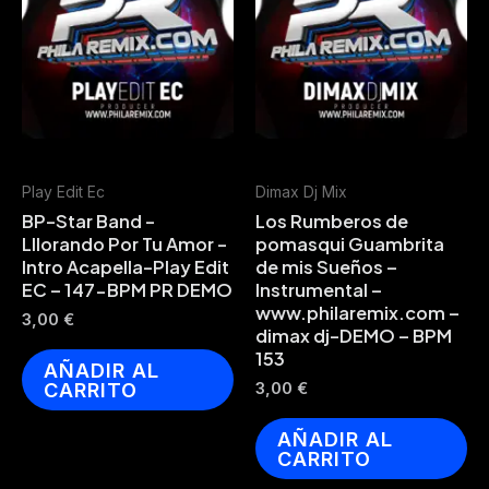
Play Edit Ec
Dimax Dj Mix
BP-Star Band -
Los Rumberos de
Lllorando Por Tu Amor -
pomasqui Guambrita
Intro Acapella-Play Edit
de mis Sueños –
EC – 147-BPM PR DEMO
Instrumental –
www.philaremix.com –
3,00
€
dimax dj-DEMO – BPM
153
AÑADIR AL
CARRITO
3,00
€
AÑADIR AL
CARRITO