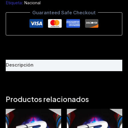
Etiqueta:
Nacional
Simple
Dj
Guaranteed Safe Checkout
Willian
Barbecho-
Demo-
Bpm
130
cantidad
Descripción
Productos relacionados