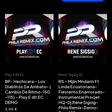
Play Edit Ec
Rene Sigsig Dj
BP- Hechicera – Los
RS – Mijin Mndarin Ft
Diablitos De Ambato- (
Linda Ecuatoriana-
Cambio De Ritmo-150
Fiesterito Enamorado-
-115) – Play E dit EC
Instrumental Procjet
DEMO
HQ-Dj Rene Sigsig-
Phila Remix-Demo-
3,00
€