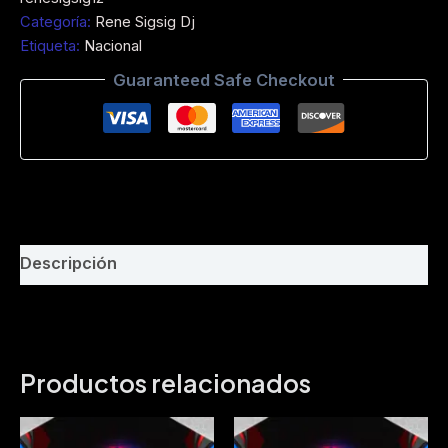
Instrumental
Categoría:
Rene Sigsig Dj
Privado-
Etiqueta:
Nacional
Dj
Rene
Guaranteed Safe Checkout
Sigsig-
Personal
Exclusivo-
DEMO-
Bpm
150
cantidad
Descripción
Productos relacionados