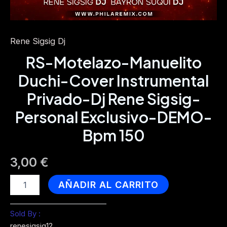
Rene Sigsig Dj
RS-Motelazo-Manuelito
Duchi-Cover Instrumental
Privado-Dj Rene Sigsig-
Personal Exclusivo-DEMO-
Bpm 150
3,00
€
RS-
AÑADIR AL CARRITO
Motelazo-
Manuelito
Duchi-
Sold By :
Cover
renesigsig12