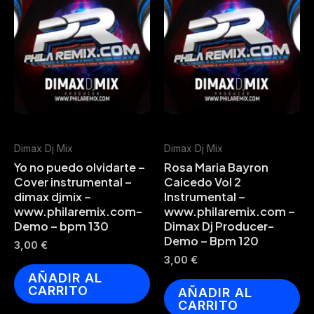
Dimax Dj Mix
Dimax Dj Mix
Yo no puedo olvidarte –
Rosa Maria Bayron
Cover instrumental –
Caicedo Vol 2
dimax djmix –
Instrumental –
www.philaremix.com-
www.philaremix.com –
Demo – bpm 130
Dimax Dj Producer-
Demo – Bpm 120
3,00
€
3,00
€
AÑADIR AL
CARRITO
AÑADIR AL
CARRITO