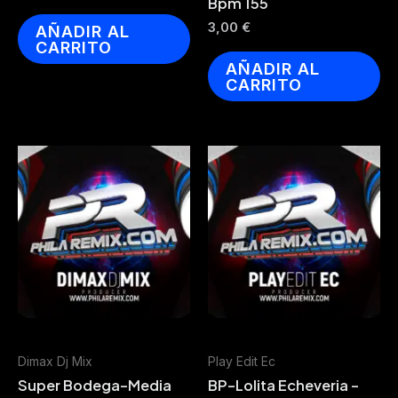
Bpm 155
3,00
€
AÑADIR AL
CARRITO
AÑADIR AL
CARRITO
Dimax Dj Mix
Play Edit Ec
Super Bodega-Media
BP-Lolita Echeveria -