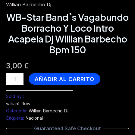
Willian Barbecho Dj
WB-Star Band`s Vagabundo
Borracho Y Loco Intro
Acapela Dj Willian Barbecho
Bpm 150
3,00
€
WB-
AÑADIR AL CARRITO
Star
Band`s
Vagabundo
Sold By :
Borracho
willian1-flow
Y
Categoría:
Willian Barbecho Dj
Loco
Etiqueta:
Nacional
Intro
Acapela
Guaranteed Safe Checkout
Dj