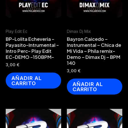
Play Edit Ec
Dimax Dj Mix
BP-Lolita Echeveria -
Bayron Caicedo –
Payasito-Intrumental -
Instrumental – Chica de
Intro Perc- Play Edit
Mi Vida – Phila remix-
EC-DEMO -150BPM-
Demo – Dimax Dj – BPM
140
3,00
€
3,00
€
AÑADIR AL
CARRITO
AÑADIR AL
CARRITO