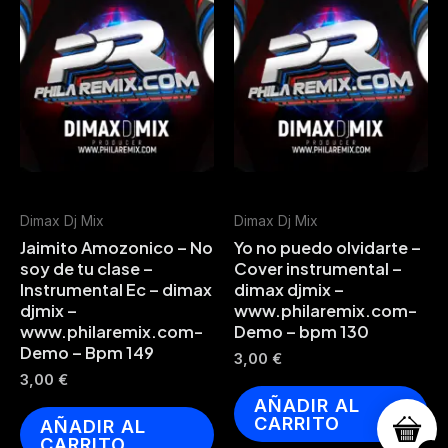
Dimax Dj Mix
Dimax Dj Mix
Jaimito Amozonico – No
Yo no puedo olvidarte –
soy de tu clase –
Cover instrumental –
Instrumental Ec – dimax
dimax djmix –
djmix –
www.philaremix.com-
www.philaremix.com-
Demo – bpm 130
Demo – Bpm 149
3,00
€
3,00
€
AÑADIR AL
CARRITO
AÑADIR AL
CARRITO