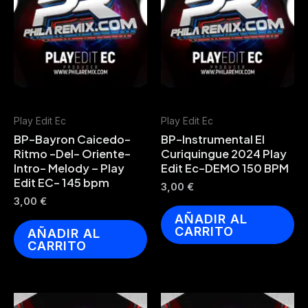
Play Edit Ec
Play Edit Ec
BP-Bayron Caicedo-
BP-Instrumental El
Ritmo -Del- Oriente-
Curiquingue 2024 Play
Intro- Melody – Play
Edit Ec-DEMO 150 BPM
Edit EC- 145 bpm
3,00
€
3,00
€
AÑADIR AL
CARRITO
AÑADIR AL
CARRITO