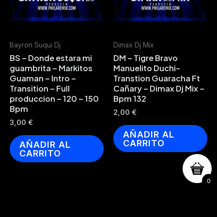
Bayron Suqui Dj
Dimax Dj Mix
BS – Donde estara mi
DM – Tigre Bravo
guambrita – Markitos
Manuelito Duchi-
Guaman – Intro –
Transtion Guaracha Ft
Transition – Full
Cañary – Dimax Dj Mix –
produccion – 120 – 150
Bpm 132
Bpm
2,00
€
3,00
€
AÑADIR AL
CARRITO
AÑADIR AL
CARRITO
0