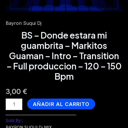
Bayron Suqui Dj
BS – Donde estara mi
guambrita – Markitos
Guaman – Intro – Transition
– Full produccion – 120 – 150
Bpm
3,00
€
BS
AÑADIR AL CARRITO
-
Donde
estara
Sold By :
mi
BAYRON SUQUI Dj MIX