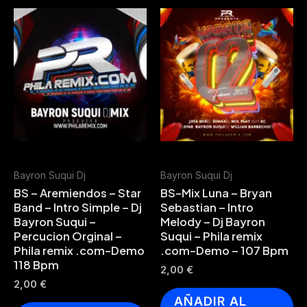
Bayron Suqui Dj
Bayron Suqui Dj
BS – Aremiendos – Star
BS-Mix Luna – Bryan
Band – Intro Simple – Dj
Sebastian – Intro
Bayron Suqui –
Melody – Dj Bayron
Percucion Orginal –
Suqui – Phila remix
Phila remix .com-Demo
.com-Demo – 107 Bpm
118 Bpm
2,00
€
2,00
€
AÑADIR AL