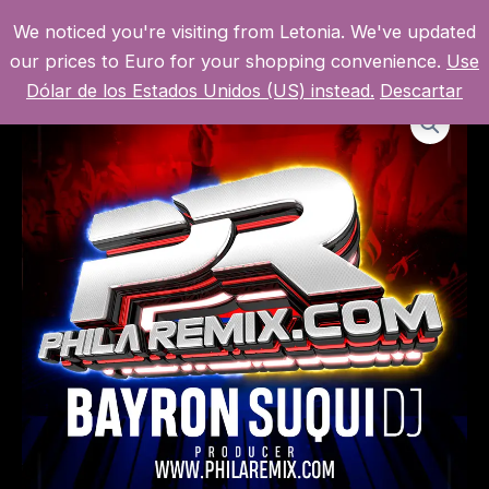
Ir
We noticed you're visiting from Letonia. We've updated
al
MI CUENTA
MAI
our prices to Euro for your shopping convenience.
Use
contenido
Dólar de los Estados Unidos (US) instead.
Descartar
MEN