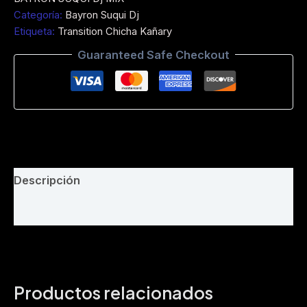
guambrita
Categoría:
Bayron Suqui Dj
-
Etiqueta:
Transition Chicha Kañary
Markitos
Guaman
Guaranteed Safe Checkout
-
Intro
-
Transition
-
Full
produccion
-
120
Descripción
-
150
Valoraciones (0)
Bpm
cantidad
Productos relacionados