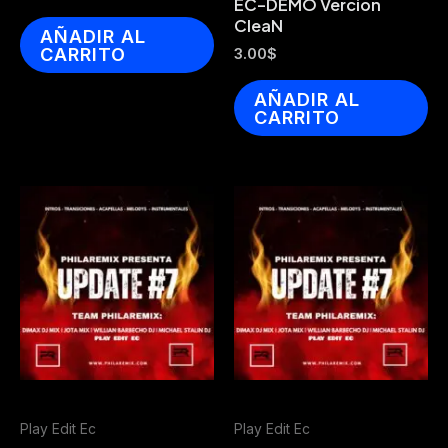
EC-DEMO Vercion
CleaN
AÑADIR AL
CARRITO
3.00
$
AÑADIR AL
CARRITO
Play Edit Ec
Play Edit Ec