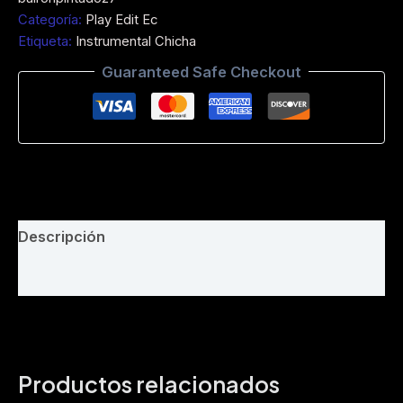
El
Categoría:
Play Edit Ec
Fiesterito
Etiqueta:
Instrumental Chicha
-
Acapella
Guaranteed Safe Checkout
(En
Vivo)
Proyecto
Animado-
2026
-
Prod
Play
Descripción
Edit
EC
Valoraciones (0)
150
BPM
cantidad
Productos relacionados