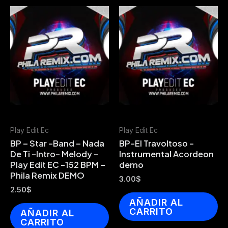
Play Edit Ec
Play Edit Ec
BP – Star -Band – Nada
BP-El Travoltoso -
De Ti -Intro- Melody –
Instrumental Acordeon
Play Edit EC -152 BPM –
demo
Phila Remix DEMO
3.00
$
2.50
$
AÑADIR AL
CARRITO
AÑADIR AL
CARRITO