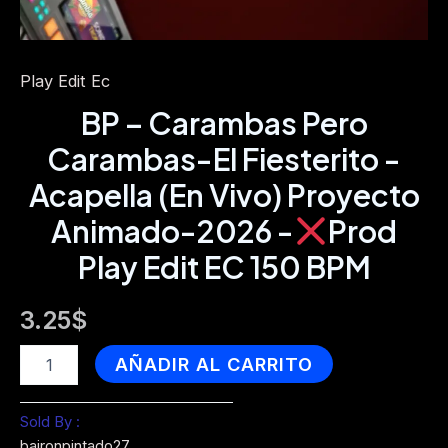
Play Edit Ec
BP – Carambas Pero
Carambas-El Fiesterito -
Acapella (En Vivo) Proyecto
Animado-2026 -
Prod
Play Edit EC 150 BPM
3.25
$
BP
AÑADIR AL CARRITO
-
Carambas
Pero
Sold By :
Carambas-
baironpintado27