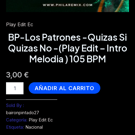
Play Edit Ec
BP-Los Patrones -Quizas Si
Quizas No -(Play Edit – Intro
Melodia ) 105 BPM
3,00
€
BP-
AÑADIR AL CARRITO
Los
Patrones
-
Sold By :
Quizas
baironpintado27
Si
Categoría:
Play Edit Ec
Quizas
Etiqueta:
Nacional
No
-