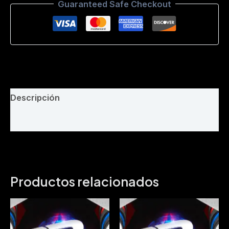
Guaranteed Safe Checkout
(Play
Edit
-
Intro
Melodia
)
105
BPM
cantidad
Descripción
Valoraciones (0)
Productos relacionados