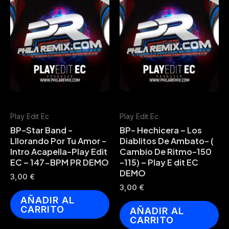
Play Edit Ec
Play Edit Ec
BP-Star Band -
BP- Hechicera – Los
Lllorando Por Tu Amor -
Diablitos De Ambato- (
Intro Acapella-Play Edit
Cambio De Ritmo-150
EC – 147-BPM PR DEMO
-115) – Play E dit EC
DEMO
3,00
€
3,00
€
AÑADIR AL
CARRITO
AÑADIR AL
CARRITO