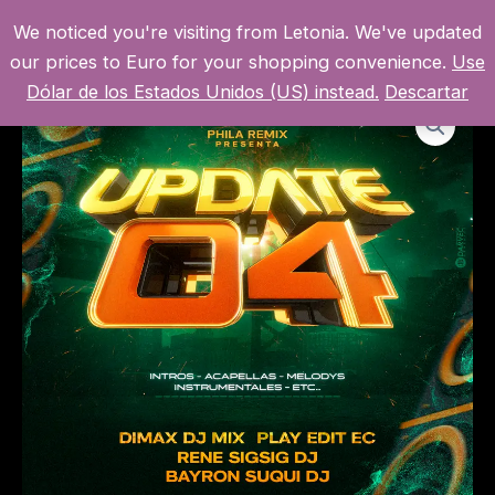
Ir
We noticed you're visiting from Letonia. We've updated
al
MI CUENTA
MAI
our prices to Euro for your shopping convenience.
Use
contenido
Dólar de los Estados Unidos (US) instead.
Descartar
MEN