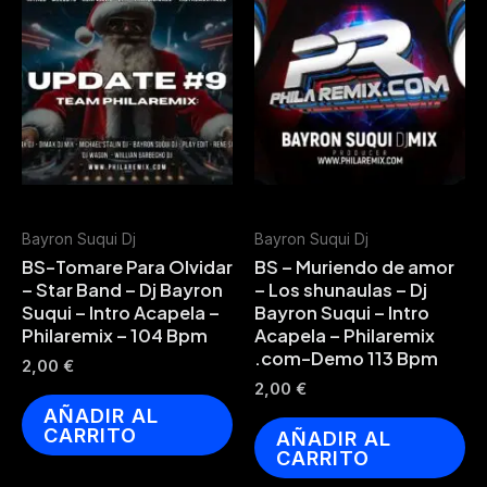
Bayron Suqui Dj
Bayron Suqui Dj
BS-Tomare Para Olvidar
BS – Muriendo de amor
– Star Band – Dj Bayron
– Los shunaulas – Dj
Suqui – Intro Acapela –
Bayron Suqui – Intro
Philaremix – 104 Bpm
Acapela – Philaremix
.com-Demo 113 Bpm
2,00
€
2,00
€
AÑADIR AL
CARRITO
AÑADIR AL
CARRITO