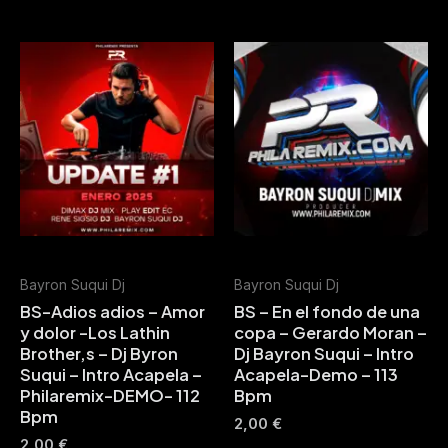
Bayron Suqui Dj
Bayron Suqui Dj
BS-Adios adios – Amor
BS – En el fondo de una
y dolor -Los Lathin
copa – Gerardo Moran –
Brother,s – Dj Byron
Dj Bayron Suqui – Intro
Suqui – Intro Acapela –
Acapela-Demo – 113
Philaremix-DEMO- 112
Bpm
Bpm
2,00
€
2,00
€