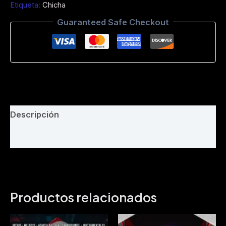
Etiqueta:
Chicha
Dj
Bayron
Guaranteed Safe Checkout
suqui
-
Intro
Directo
-
Full
Produccion
-
147
Descripción
Bpm
cantidad
Valoraciones (0)
Productos relacionados