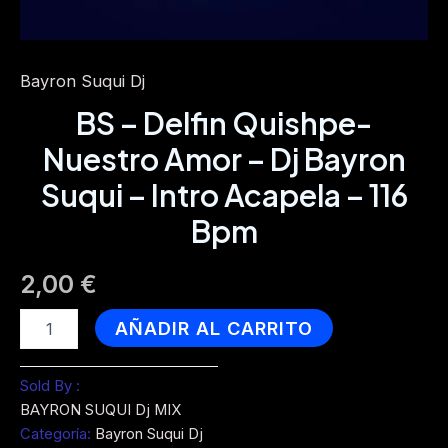
Bayron Suqui Dj
BS – Delfin Quishpe-
Nuestro Amor – Dj Bayron
Suqui – Intro Acapela – 116
Bpm
2,00
€
BS
AÑADIR AL CARRITO
-
Delfin
Quishpe-
Sold By :
Nuestro
BAYRON SUQUI Dj MIX
Amor
Categoría:
Bayron Suqui Dj
-