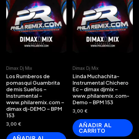
Dimax Dj Mix
Dimax Dj Mix
Los Rumberos de
Linda Muchachita-
pomasqui Guambrita
Instrumental Chichero
de mis Sueños –
Ec – dimax djmix –
Instrumental –
www.philaremix.com-
www.philaremix.com –
Demo – BPM 153
dimax dj-DEMO – BPM
3,00
€
153
3,00
€
AÑADIR AL
CARRITO
AÑADIR AL