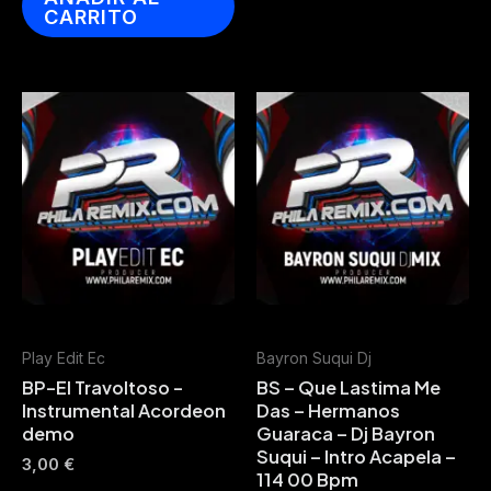
CARRITO
Play Edit Ec
Bayron Suqui Dj
BP-El Travoltoso -
BS – Que Lastima Me
Instrumental Acordeon
Das – Hermanos
demo
Guaraca – Dj Bayron
Suqui – Intro Acapela –
3,00
€
114 00 Bpm