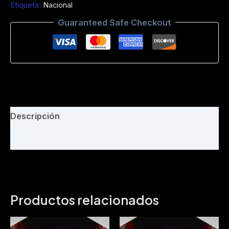
Etiqueta:
Nacional
Dj
Bayron
Guaranteed Safe Checkout
Suqui
-
Intro
Acapela
-
116
Bpm
cantidad
Descripción
Valoraciones (0)
Productos relacionados