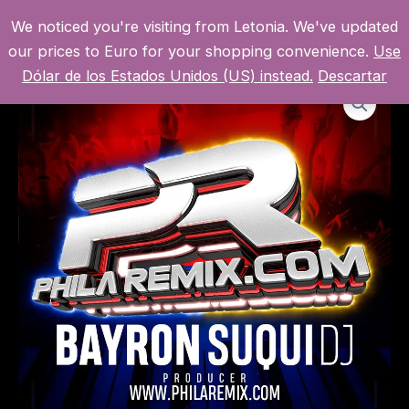
Ir
We noticed you're visiting from Letonia. We've updated
al
MI CUENTA
MAI
our prices to Euro for your shopping convenience.
Use
contenido
Dólar de los Estados Unidos (US) instead.
Descartar
MEN