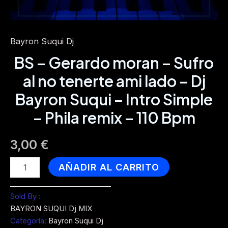
Bayron Suqui Dj
BS – Gerardo moran – Sufro
al no tenerte ami lado – Dj
Bayron Suqui – Intro Simple
– Phila remix – 110 Bpm
3,00
€
BS
AÑADIR AL CARRITO
-
Gerardo
moran
Sold By :
-
BAYRON SUQUI Dj MIX
Sufro
Categoría:
Bayron Suqui Dj
al