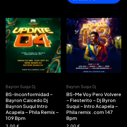
Bayron Suqui Dj
Bayron Suqui Dj
BS-Inconformidad –
BS-Me Voy Pero Volvere
Bayron Caicedo Dj
– Fiesterito – Dj Byron
Bayron Suqui Intro
Suqui – Intro Acapela –
Acapela – Phila Remix –
Phila remix .com 147
109 Bpm
Bpm
3,00
€
2,00
€