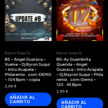
Bayron Suqui Dj
Bayron Suqui Dj
BS – Angel Guaraca –
BS-Ay Guambrita
Vuelve – Dj Byron Suqui
Querida – Angel
– Intro Acapela –
Guaraca – Intro Acapela
Philaremix . com-DEMO
– Dj Bayron Suqui – Phila
– 104 Bpm – copia
remix . com-Demo –
120 . 45 Bpm
2,00
€
2,00
€
AÑADIR AL
CARRITO
AÑADIR AL
CARRITO