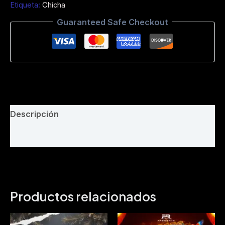
Etiqueta:
Chicha
no
tenerte
Guaranteed Safe Checkout
ami
lado
-
Dj
Bayron
Suqui
-
Intro
Simple
Descripción
-
Phila
Valoraciones (0)
remix
-
110
Bpm
cantidad
Productos relacionados