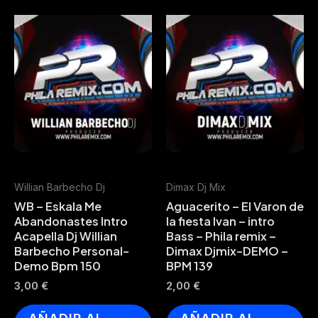
Willian Barbecho Dj
Dimax Dj Mix
WB – Eskala Me
Aguacerito – El Varon de
Abandonastes Intro
la fiesta Ivan – intro
Acapella Dj Willian
Bass – Phila remix –
Barbecho Personal-
Dimax Djmix-DEMO –
Demo Bpm 150
BPM 139
3,00
€
2,00
€