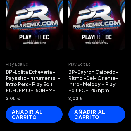
Play Edit Ec
Play Edit Ec
BP-Lolita Echeveria -
BP-Bayron Caicedo-
Payasito-Intrumental -
Ritmo -Del- Oriente-
Intro Perc- Play Edit
Intro- Melody – Play
EC-DEMO -150BPM-
Edit EC- 145 bpm
3,00
€
3,00
€
AÑADIR AL
AÑADIR AL
CARRITO
CARRITO