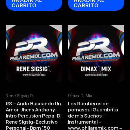
AÑADIR AL
AÑADIR AL
CARRITO
CARRITO
Rene Sigsig Dj
Dimax Dj Mix
RS – Ando Buscando Un
Los Rumberos de
Amor-Jhens Anthony-
pomasqui Guambrita
Intro Percusion Pepa-Dj
de mis Sueños –
Rene Sigsig-Exclusivo
Instrumental –
Personal- Bpm 150
www.philaremix.com –