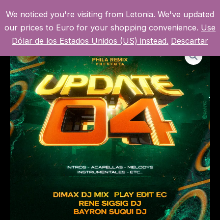
Ir
We noticed you're visiting from Letonia. We've updated
al
MI CUENTA
MAI
our prices to Euro for your shopping convenience.
Use
contenido
Dólar de los Estados Unidos (US) instead.
Descartar
MEN