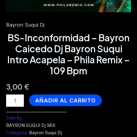
Bayron Suqui Dj
BS-Inconformidad – Bayron
Caicedo Dj Bayron Suqui
Intro Acapela – Phila Remix –
109 Bpm
3,00
€
BS-
AÑADIR AL CARRITO
Inconformidad
-
Bayron
Sold By :
Caicedo
BAYRON SUQUI Dj MIX
Dj
Categoría:
Bayron Suqui Dj
Bayron