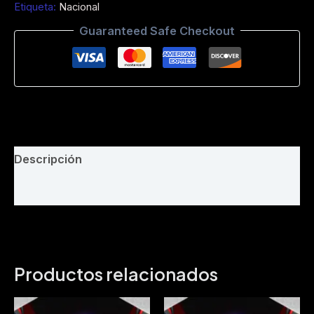
Etiqueta:
Nacional
Suqui
Intro
Guaranteed Safe Checkout
Acapela
-
Phila
Remix
-
109
Bpm
cantidad
Descripción
Valoraciones (0)
Productos relacionados