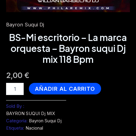
Bayron Suqui Dj
BS-Mi escritorio – La marca
orquesta – Bayron suqui Dj
mix 118 Bpm
2,00
€
BS-
AÑADIR AL CARRITO
Mi
escritorio
-
Sold By :
La
BAYRON SUQUI Dj MIX
marca
Categoría:
Bayron Suqui Dj
orquesta
Etiqueta:
Nacional
-
Bayron