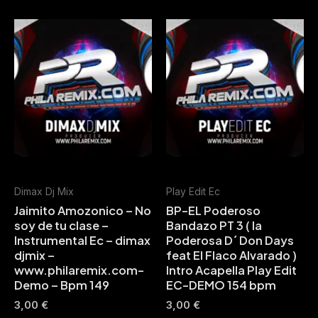
Dimax Dj Mix
Play Edit Ec
Jaimito Amozonico – No
BP-EL Poderoso
soy de tu clase –
Bandazo PT 3 ( la
Instrumental Ec – dimax
Poderosa D´ Don Days
djmix –
feat El Flaco Alvarado )
www.philaremix.com-
Intro Acapella Play Edit
Demo – Bpm 149
EC-DEMO 154 bpm
3,00
€
3,00
€