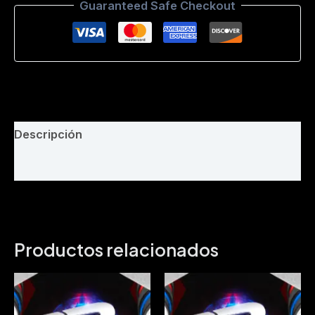
Guaranteed Safe Checkout
suqui
Dj
mix
118
Bpm
cantidad
Descripción
Valoraciones (0)
Productos relacionados