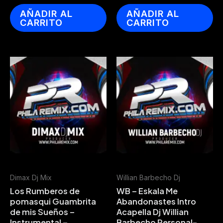
AÑADIR AL
AÑADIR AL
CARRITO
CARRITO
Dimax Dj Mix
Willian Barbecho Dj
Los Rumberos de
WB – Eskala Me
pomasqui Guambrita
Abandonastes Intro
de mis Sueños –
Acapella Dj Willian
Instrumental –
Barbecho Personal-