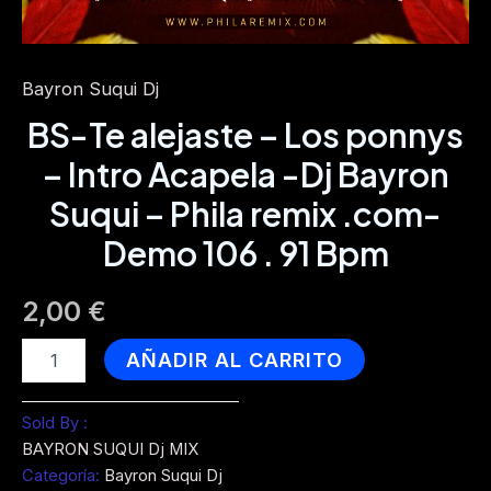
Bayron Suqui Dj
BS-Te alejaste – Los ponnys
– Intro Acapela -Dj Bayron
Suqui – Phila remix .com-
Demo 106 . 91 Bpm
2,00
€
BS-
AÑADIR AL CARRITO
Te
alejaste
-
Sold By :
Los
BAYRON SUQUI Dj MIX
ponnys
Categoría:
Bayron Suqui Dj
-