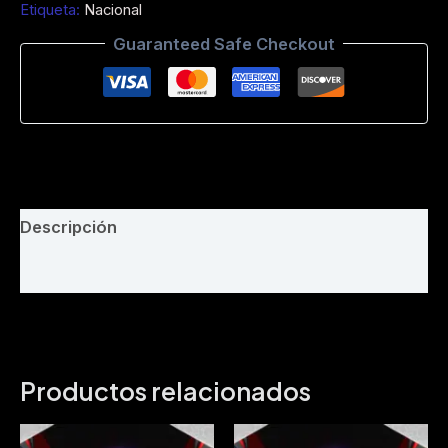
Etiqueta:
Nacional
Intro
Acapela
Guaranteed Safe Checkout
-
Dj
Bayron
Suqui
-
Phila
remix
.com-
Demo
Descripción
106
.
Valoraciones (0)
91
Bpm
cantidad
Productos relacionados