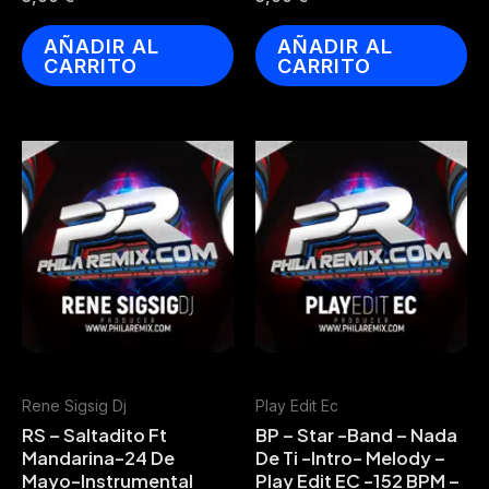
AÑADIR AL
AÑADIR AL
CARRITO
CARRITO
Rene Sigsig Dj
Play Edit Ec
RS – Saltadito Ft
BP – Star -Band – Nada
Mandarina-24 De
De Ti -Intro- Melody –
Mayo-Instrumental
Play Edit EC -152 BPM –