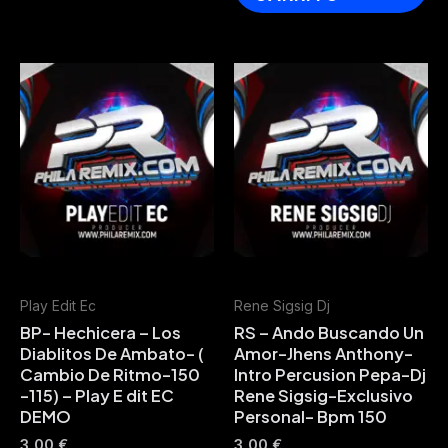
Play Edit Ec
Rene Sigsig Dj
BP- Hechicera – Los
RS – Ando Buscando Un
Diablitos De Ambato- (
Amor-Jhens Anthony-
Cambio De Ritmo-150
Intro Percusion Pepa-Dj
-115) – Play E dit EC
Rene Sigsig-Exclusivo
DEMO
Personal- Bpm 150
3,00
€
3,00
€