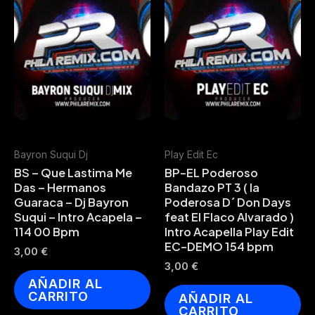
Bayron Suqui Dj
Play Edit Ec
BS – Que Lastima Me
BP-EL Poderoso
Das – Hermanos
Bandazo PT 3 ( la
Guaraca – Dj Bayron
Poderosa D´ Don Days
Suqui – Intro Acapela –
feat El Flaco Alvarado )
114 00 Bpm
Intro Acapella Play Edit
EC-DEMO 154 bpm
3,00
€
3,00
€
AÑADIR AL
CARRITO
AÑADIR AL
CARRITO