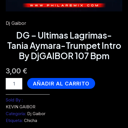
Dj Gaibor
DG – Ultimas Lagrimas-
Tania Aymara-Trumpet Intro
By DjGAIBOR 107 Bpm
3,00
€
DG
AÑADIR AL CARRITO
-
Ultimas
Lagrimas-
Sold By :
Tania
KEVIN GAIBOR
Aymara-
Categoría:
Dj Gaibor
Trumpet
Etiqueta:
Chicha
Intro
By