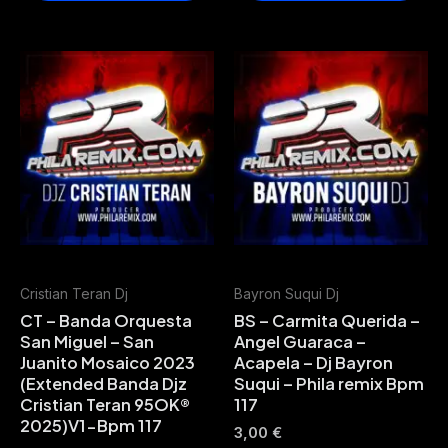
Cristian Teran Dj
Bayron Suqui Dj
CT – Banda Orquesta
BS – Carmita Querida –
San Miguel – San
Angel Guaraca –
Juanito Mosaico 2023
Acapela – Dj Bayron
(Extended Banda Djz
Suqui – Phila remix Bpm
Cristian Teran 95OK®
117
2025)V1-Bpm 117
3,00
€