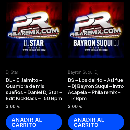
Dj Star
Bayron Suqui Dj
DL – El Jaimito –
BS – Los del rio – Asi fue
Guambra de mis
– Dj Bayron Suqui – Intro
sueños – Daniel Dj Star –
Acapela – Phila remix –
Edit KickBass – 150 Bpm
117 Bpm
3,00
€
3,00
€
AÑADIR AL
AÑADIR AL
CARRITO
CARRITO