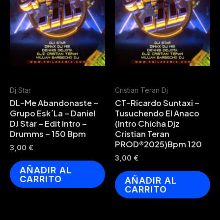
Dj Star
Cristian Teran Dj
DL-Me Abandonaste –
CT-Ricardo Suntaxi –
Grupo Esk´La – Daniel
Tusuchendo El Anaco
DJ Star – Edit Intro –
(Intro Chicha Djz
Drumms – 150 Bpm
Cristian Teran
PROD®2025)Bpm 120
3,00
€
3,00
€
AÑADIR AL
CARRITO
AÑADIR AL
CARRITO