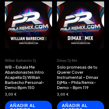
Willian Barbecho Dj
Dimax Dj Mix
WB – Eskala Me
Solo promesas de tu
Abandonastes Intro
Querer Cover
Acapella Dj Willian
Instrumental – Dimax
Barbecho Personal-
DjMix – Phila Remix-
Demo Bpm 150
Demo – Bpm 119
3,00
€
3,00
€
AÑADIR AL
AÑADIR AL