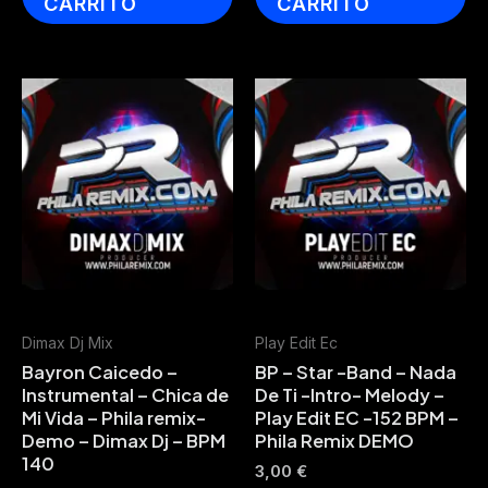
CARRITO
CARRITO
Dimax Dj Mix
Play Edit Ec
Bayron Caicedo –
BP – Star -Band – Nada
Instrumental – Chica de
De Ti -Intro- Melody –
Mi Vida – Phila remix-
Play Edit EC -152 BPM –
Demo – Dimax Dj – BPM
Phila Remix DEMO
140
3,00
€