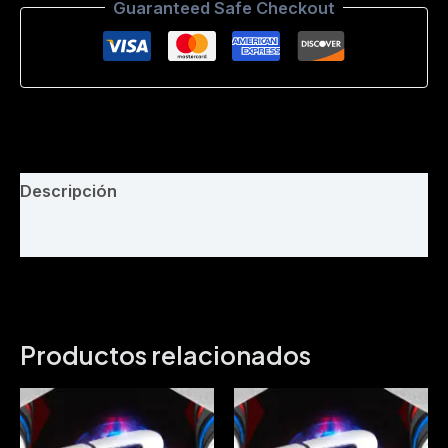
Guaranteed Safe Checkout
-
Intro
Direct
-
150
Bpm
cantidad
Descripción
Valoraciones (0)
Productos relacionados