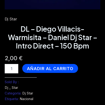
Dj Star
DL – Diego Villacis-
Warmisita – Daniel Dj Star –
Intro Direct – 150 Bpm
2,00
€
DL
AÑADIR AL CARRITO
-
Diego
Villacis-
Sold By :
Warmisita
Dj _ Star
-
Categoría:
Dj Star
Daniel
Etiqueta:
Nacional
Dj
Star