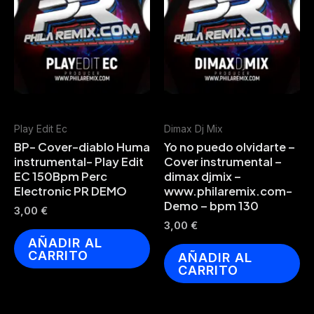
Play Edit Ec
Dimax Dj Mix
BP- Cover-diablo Huma
Yo no puedo olvidarte –
instrumental- Play Edit
Cover instrumental –
EC 150Bpm Perc
dimax djmix –
Electronic PR DEMO
www.philaremix.com-
Demo – bpm 130
3,00
€
3,00
€
AÑADIR AL
CARRITO
AÑADIR AL
CARRITO