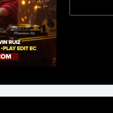
Simple
-
114
Bpm
cantidad