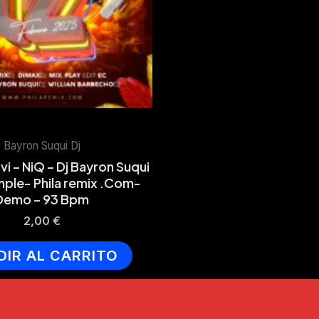
Bayron Suqui Dj
vi – NiQ – Dj Bayron Suqui
imple- Phila remix .Com-
Demo – 93 Bpm
2,00
€
DIR AL CARRITO