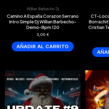
Willian Barbecho Dj
Camino A España Corazon Serrano
CT-Locos
Intro Simple Dj Willian Barbecho-
Borrachit
Demo-Bpm 120
Cristian 
3,00
€
AÑADIR AL CARRITO
AÑA