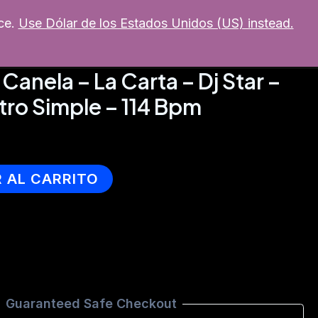
ce.
Use Dólar de los Estados Unidos (US) instead.
MI CUENTA
mixer
Soporte
Canela – La Carta – Dj Star –
ntro Simple – 114 Bpm
R AL CARRITO
Guaranteed Safe Checkout