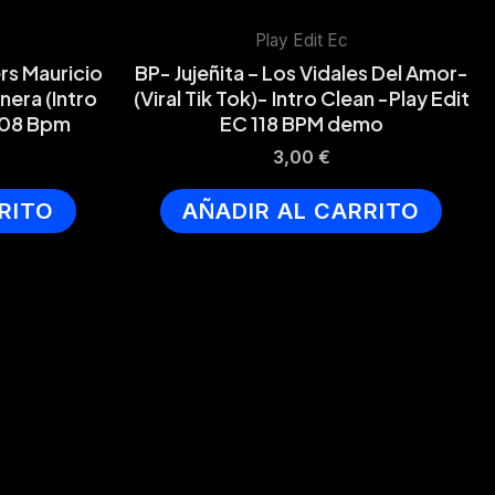
Play Edit Ec
rs Mauricio
BP- Jujeñita – Los Vidales Del Amor-
era (Intro
(Viral Tik Tok)- Intro Clean -Play Edit
 108 Bpm
EC 118 BPM demo
3,00
€
RITO
AÑADIR AL CARRITO