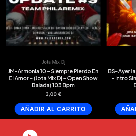
Jota Mix Dj
JM-Armonia 10 – Siempre Pierdo En
BS-Ayer la 
El Amor – (Jota Mix Dj – Open Show
– Intro S
Balada) 103 Bpm
3,00
€
AÑADIR AL CARRITO
AÑA