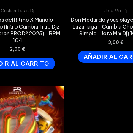
Cristian Teran Dj
Jota Mix Dj
 del Ritmo X Manolo –
Don Medardo y sus playe
o (Intro Cumbia Trap Djz
Luzuriaga – Cumbia Chon
Teran PROD®2025) – BPM
Simple – Jota Mix Dj)
104
3,00
€
2,00
€
AÑADIR AL CAR
DIR AL CARRITO