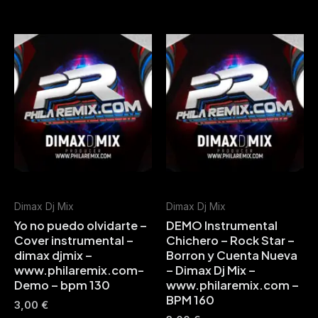
Dimax Dj Mix
Dimax Dj Mix
Yo no puedo olvidarte –
DEMO Instrumental
Cover instrumental –
Chichero – Rock Star –
dimax djmix –
Borron y Cuenta Nueva
www.philaremix.com-
– Dimax Dj Mix –
Demo – bpm 130
www.philaremix.com –
BPM 160
3,00
€