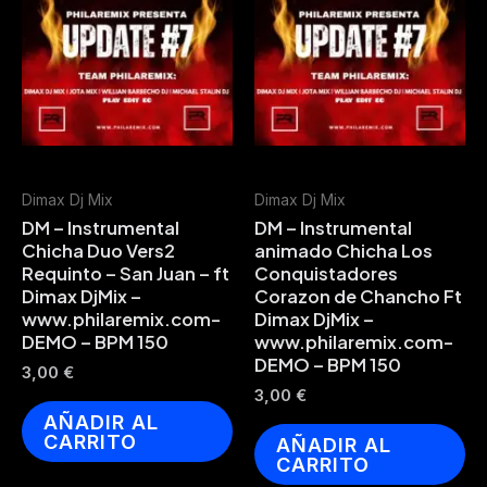
Dimax Dj Mix
Dimax Dj Mix
DM – Instrumental
DM – Instrumental
Chicha Duo Vers2
animado Chicha Los
Requinto – San Juan – ft
Conquistadores
Dimax DjMix –
Corazon de Chancho Ft
www.philaremix.com-
Dimax DjMix –
DEMO – BPM 150
www.philaremix.com-
DEMO – BPM 150
3,00
€
3,00
€
AÑADIR AL
CARRITO
AÑADIR AL
CARRITO