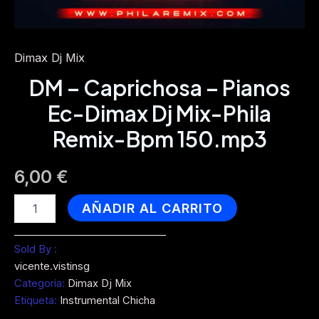
Dimax Dj Mix
DM – Caprichosa – Pianos
Ec-Dimax Dj Mix-Phila
Remix-Bpm 150.mp3
6,00
€
DM
AÑADIR AL CARRITO
-
Caprichosa
-
Sold By :
Pianos
vicente.vistinsg
Ec-
Categoría:
Dimax Dj Mix
Dimax
Etiqueta:
Instrumental Chicha
Dj
Mix-