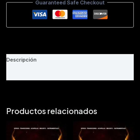
Guaranteed Safe Checkout
Phila
Remix-
Bpm
150.mp3
cantidad
Descripción
Valoraciones (0)
Productos relacionados