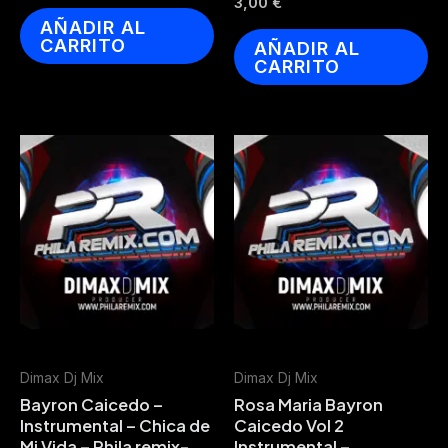
3,00
€
AÑADIR AL
CARRITO
AÑADIR AL
CARRITO
Dimax Dj Mix
Dimax Dj Mix
Bayron Caicedo –
Rosa Maria Bayron
Instrumental – Chica de
Caicedo Vol 2
Mi Vida – Phila remix-
Instrumental –