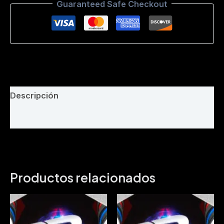
Guaranteed Safe Checkout
Dimax
Dj
Mix
-
BPM
154
cantidad
Descripción
Valoraciones (0)
Productos relacionados