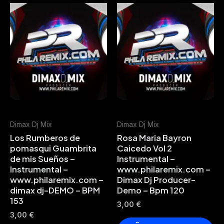
Dimax Dj Mix
Dimax Dj Mix
Los Rumberos de
Rosa Maria Bayron
pomasqui Guambrita
Caicedo Vol 2
de mis Sueños –
Instrumental –
Instrumental –
www.philaremix.com –
www.philaremix.com –
Dimax Dj Producer-
dimax dj-DEMO – BPM
Demo – Bpm 120
153
3,00
€
3,00
€