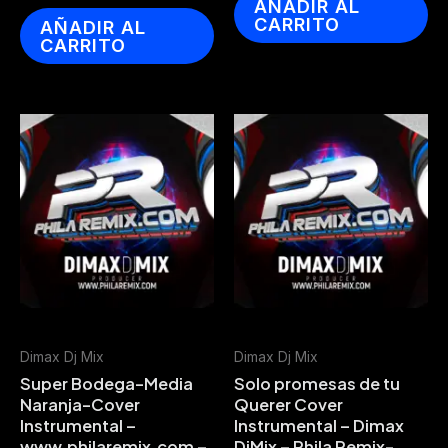
AÑADIR AL
CARRITO
AÑADIR AL
CARRITO
Dimax Dj Mix
Dimax Dj Mix
Super Bodega-Media
Solo promesas de tu
Naranja-Cover
Querer Cover
Instrumental –
Instrumental – Dimax
www.philaremix.com –
DjMix – Phila Remix-