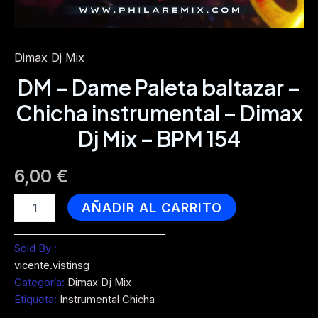
Dimax Dj Mix
DM – Dame Paleta baltazar –
Chicha instrumental – Dimax
Dj Mix – BPM 154
6,00
€
DM
AÑADIR AL CARRITO
-
Dame
Paleta
Sold By :
baltazar
vicente.vistinsg
-
Categoría:
Dimax Dj Mix
Chicha
Etiqueta:
Instrumental Chicha
instrumental
-