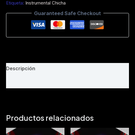
Etiqueta:
Instrumental Chicha
Projet
2k24
Guaranteed Safe Checkout
(Jota
Mix
Dj
-
Original
Projet)
150
Bpm
cantidad
Descripción
Valoraciones (0)
Productos relacionados