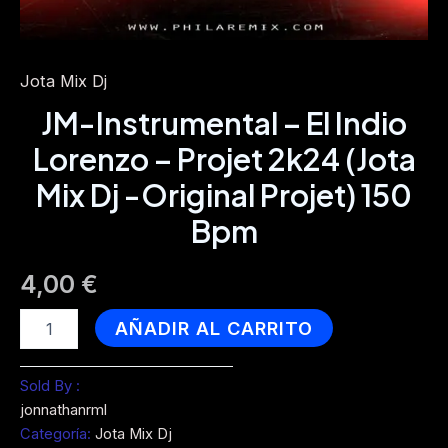
Jota Mix Dj
JM-Instrumental – El Indio
Lorenzo – Projet 2k24 (Jota
Mix Dj -Original Projet) 150
Bpm
4,00
€
JM-
AÑADIR AL CARRITO
Instrumental
-
El
Sold By :
Indio
jonnathanrml
Lorenzo
Categoría:
Jota Mix Dj
-