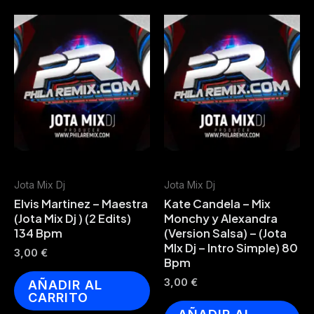
Jota Mix Dj
Jota Mix Dj
Elvis Martinez – Maestra
Kate Candela – Mix
(Jota Mix Dj ) (2 Edits)
Monchy y Alexandra
134 Bpm
(Version Salsa) – (Jota
MIx Dj – Intro Simple) 80
3,00
€
Bpm
3,00
€
AÑADIR AL
CARRITO