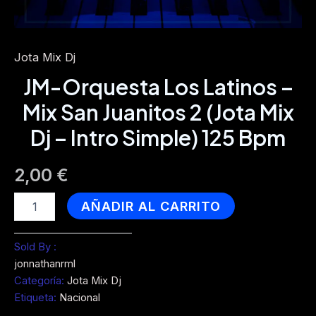
Jota Mix Dj
JM-Orquesta Los Latinos –
Mix San Juanitos 2 (Jota Mix
Dj – Intro Simple) 125 Bpm
2,00
€
JM-
AÑADIR AL CARRITO
Orquesta
Los
Latinos
Sold By :
-
jonnathanrml
Mix
Categoría:
Jota Mix Dj
San
Etiqueta:
Nacional
Juanitos
2