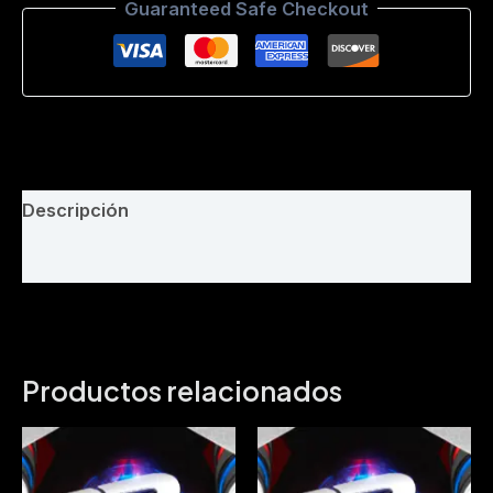
Guaranteed Safe Checkout
(Jota
Mix
Dj
-
Intro
Simple)
125
Bpm
cantidad
Descripción
Valoraciones (0)
Productos relacionados