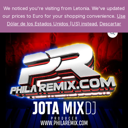
Ir
We noticed you're visiting from Letonia. We've updated
al
MI CUENTA
MAI
our prices to Euro for your shopping convenience.
Use
contenido
Dólar de los Estados Unidos (US) instead.
Descartar
MEN