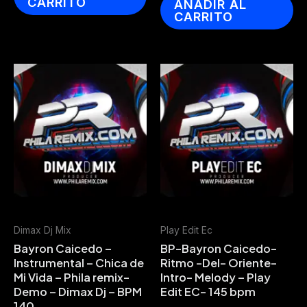
CARRITO
AÑADIR AL
CARRITO
Dimax Dj Mix
Play Edit Ec
Bayron Caicedo –
BP-Bayron Caicedo-
Instrumental – Chica de
Ritmo -Del- Oriente-
Mi Vida – Phila remix-
Intro- Melody – Play
Demo – Dimax Dj – BPM
Edit EC- 145 bpm
140