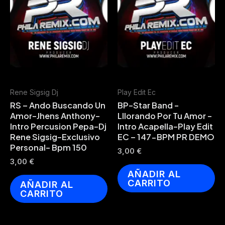
Rene Sigsig Dj
Play Edit Ec
RS – Ando Buscando Un
BP-Star Band -
Amor-Jhens Anthony-
Lllorando Por Tu Amor -
Intro Percusion Pepa-Dj
Intro Acapella-Play Edit
Rene Sigsig-Exclusivo
EC – 147-BPM PR DEMO
Personal- Bpm 150
3,00
€
3,00
€
AÑADIR AL
CARRITO
AÑADIR AL
CARRITO