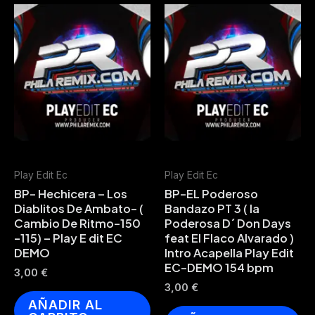
Play Edit Ec
Play Edit Ec
BP- Hechicera – Los
BP-EL Poderoso
Diablitos De Ambato- (
Bandazo PT 3 ( la
Cambio De Ritmo-150
Poderosa D´ Don Days
-115) – Play E dit EC
feat El Flaco Alvarado )
DEMO
Intro Acapella Play Edit
EC-DEMO 154 bpm
3,00
€
3,00
€
AÑADIR AL