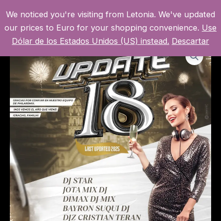
Ir
We noticed you're visiting from Letonia. We've updated
al
MI CUENTA
MAI
our prices to Euro for your shopping convenience.
Use
contenido
Dólar de los Estados Unidos (US) instead.
Descartar
MEN