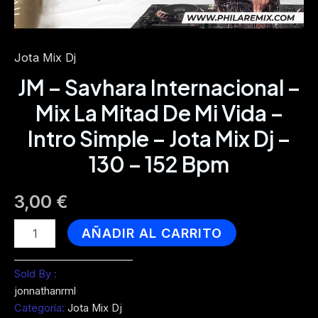
Jota Mix Dj
JM – Savhara Internacional –
Mix La Mitad De Mi Vida –
Intro Simple – Jota Mix Dj –
130 – 152 Bpm
3,00
€
JM
AÑADIR AL CARRITO
-
Savhara
Internacional
Sold By :
-
jonnathanrml
Mix
Categoría:
Jota Mix Dj
La