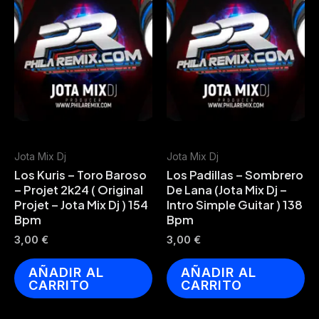
Jota Mix Dj
Jota Mix Dj
Los Kuris – Toro Baroso
Los Padillas – Sombrero
– Projet 2k24 ( Original
De Lana (Jota Mix Dj –
Projet – Jota Mix Dj ) 154
Intro Simple Guitar ) 138
Bpm
Bpm
3,00
€
3,00
€
AÑADIR AL
AÑADIR AL
CARRITO
CARRITO