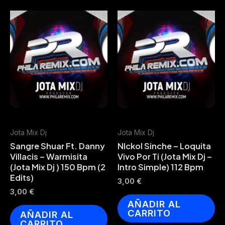
Jota Mix Dj
Jota Mix Dj
Sangre Shuar Ft. Danny
NIckol Sinche – Loquita
Villacis – Warmisita
Vivo Por Ti (Jota Mix Dj –
(Jota Mix Dj ) 150 Bpm (2
Intro Simple) 112 Bpm
Edits)
3,00
€
3,00
€
AÑADIR AL
CARRITO
AÑADIR AL
CARRITO