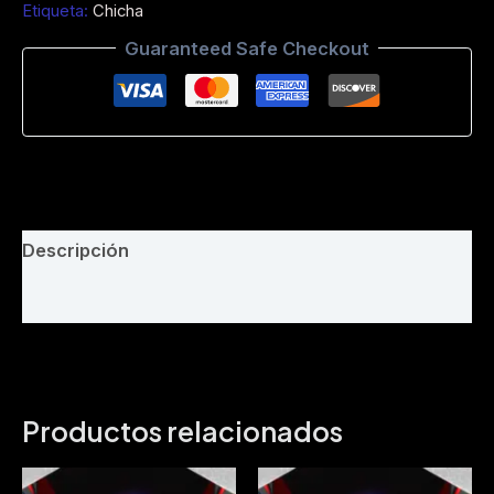
Etiqueta:
Chicha
Mitad
De
Guaranteed Safe Checkout
Mi
Vida
-
Intro
Simple
-
Jota
Mix
Dj
Descripción
-
130
Valoraciones (0)
-
152
Bpm
cantidad
Productos relacionados