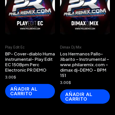
Play Edit Ec
Dimax Dj Mix
BP- Cover-diablo Huma
Los Hermanos Pallo-
instrumental- Play Edit
Jibarito – Instrumental –
EC 150Bpm Perc
www.philaremix.com –
Electronic PR DEMO
dimax dj-DEMO – BPM
151
3.00
$
3.00
$
AÑADIR AL
CARRITO
AÑADIR AL
CARRITO