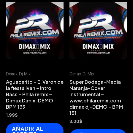
Dimax Dj Mix
Dimax Dj Mix
Aguacerito – El Varon de
Super Bodega-Media
la fiesta Ivan – intro
Naranja-Cover
Bass – Phila remix –
Instrumental –
Dimax Djmix-DEMO –
www.philaremix.com –
BPM 139
dimax dj-DEMO – BPM
151
1.99
$
3.00
$
AÑADIR AL