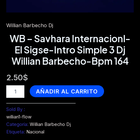
Willian Barbecho Dj
WB – Savhara Internacionl-
El Sigse-Intro Simple 3 Dj
Willian Barbecho-Bpm 164
2.50
$
WB
AÑADIR AL CARRITO
-
Savhara
Internacionl-
Sold By :
El
willian1-flow
Sigse-
Categoría:
Willian Barbecho Dj
Intro
Etiqueta:
Nacional
Simple
3