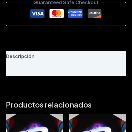
Guaranteed Safe Checkout
Dj
Willian
Barbecho-
Bpm
164
cantidad
Descripción
Valoraciones (0)
Productos relacionados