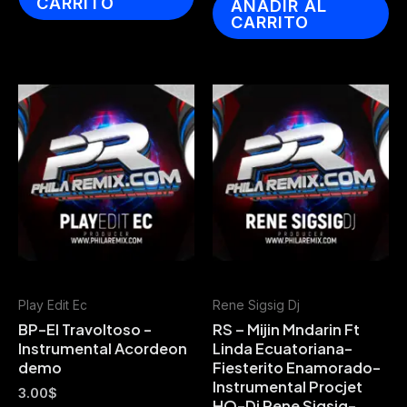
CARRITO
AÑADIR AL
CARRITO
Play Edit Ec
Rene Sigsig Dj
BP-El Travoltoso -
RS – Mijin Mndarin Ft
Instrumental Acordeon
Linda Ecuatoriana-
demo
Fiesterito Enamorado-
Instrumental Procjet
3.00
$
HQ-Dj Rene Sigsig-