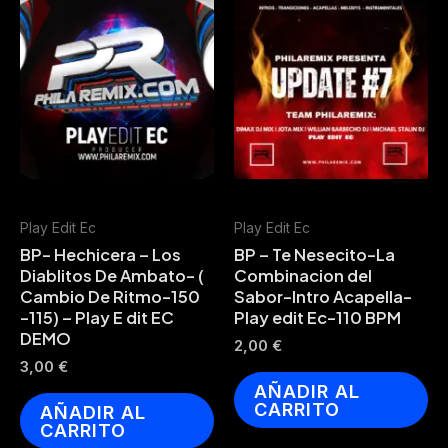
Play Edit Ec
Play Edit Ec
BP- Hechicera – Los
BP – Te Nesecito-La
Diablitos De Ambato- (
Combinacion del
Cambio De Ritmo-150
Sabor-Intro Acapella-
-115) – Play E dit EC
Play edit Ec-110 BPM
DEMO
2,00
€
3,00
€
AÑADIR AL
CARRITO
AÑADIR AL
CARRITO