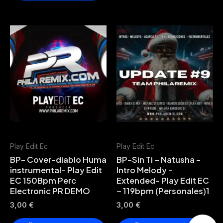
Play Edit Ec
Play Edit Ec
BP- Cover-diablo Huma
BP-Sin Ti – Natusha -
instrumental- Play Edit
Intro Melody -
EC 150Bpm Perc
Extended- Play Edit EC
Electronic PR DEMO
– 119bpm (Personales)1
3,00
€
3,00
€