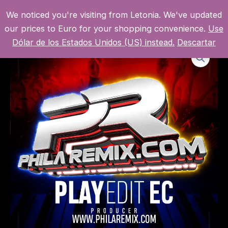
Ir
We noticed you're visiting from Letonia. We've updated
al
MI CUENTA
MAI
our prices to Euro for your shopping convenience.
Use
contenido
Dólar de los Estados Unidos (US) instead.
Descartar
MEN