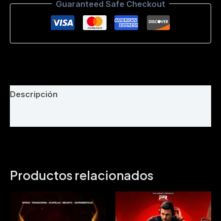
Guaranteed Safe Checkout
Clean
-
Play
Edit
EC
118
BPM-
cantidad
Descripción
Valoraciones (0)
Productos relacionados