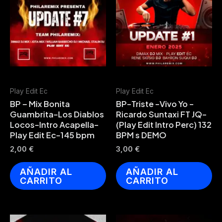
Play Edit Ec
Play Edit Ec
BP – Mix Bonita
BP-Triste -Vivo Yo -
Guambrita-Los Diablos
Ricardo Suntaxi FT JQ-
Locos-Intro Acapella-
(Play Edit Intro Perc) 132
Play Edit Ec-145 bpm
BPM s DEMO
2,00
€
3,00
€
AÑADIR AL
AÑADIR AL
CARRITO
CARRITO