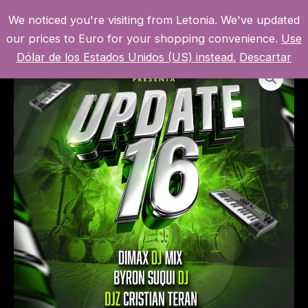
Ir
We noticed you're visiting from Letonia. We've updated
al
MI CUENTA
MAI
our prices to Euro for your shopping convenience.
Use
contenido
Dólar de los Estados Unidos (US) instead.
Descartar
MEN