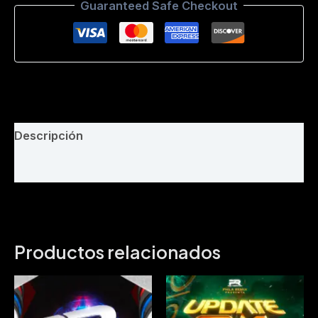
Guaranteed Safe Checkout
Phila
remix
-
153
Bpm
cantidad
Descripción
Valoraciones (0)
Productos relacionados