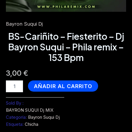
Bayron Suqui Dj
BS-Cariñito – Fiesterito – Dj
Bayron Suqui – Phila remix –
153 Bpm
3,00
€
BS-
AÑADIR AL CARRITO
Cariñito
-
Fiesterito
Sold By :
-
BAYRON SUQUI Dj MIX
Dj
Categoría:
Bayron Suqui Dj
Bayron
Etiqueta:
Chicha
Suqui
-