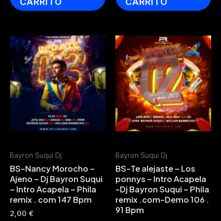
CARRITO
CARRITO
Bayron Suqui Dj
Bayron Suqui Dj
BS-Nancy Morocho –
BS-Te alejaste – Los
Ajeno – Dj Bayron Suqui
ponnys – Intro Acapela
– Intro Acapela – Phila
-Dj Bayron Suqui – Phila
remix . com 147 Bpm
remix .com-Demo 106 .
91 Bpm
2,00
€