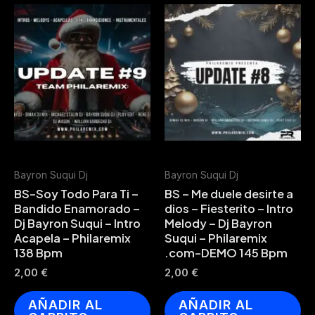
Bayron Suqui Dj
Bayron Suqui Dj
BS-Soy Todo Para Ti –
BS – Me duele desirte a
Bandido Enamorado –
dios – Fiesterito – Intro
Dj Bayron Suqui – Intro
Melody – Dj Bayron
Acapela – Philaremix
Suqui – Philaremix
138 Bpm
.com-DEMO 145 Bpm
2,00
€
2,00
€
AÑADIR AL
AÑADIR AL