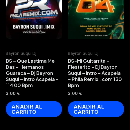
Bayron Suqui Dj
Bayron Suqui Dj
BS – Que Lastima Me
BS-Mi Guitarrita –
Das – Hermanos
Fiesterito – Dj Bayron
Guaraca – Dj Bayron
Suqui – Intro – Acapela
Suqui – Intro Acapela –
– Phila Remix . com 130
114 00 Bpm
Bpm
3,00
€
3,00
€
AÑADIR AL
AÑADIR AL
CARRITO
CARRITO