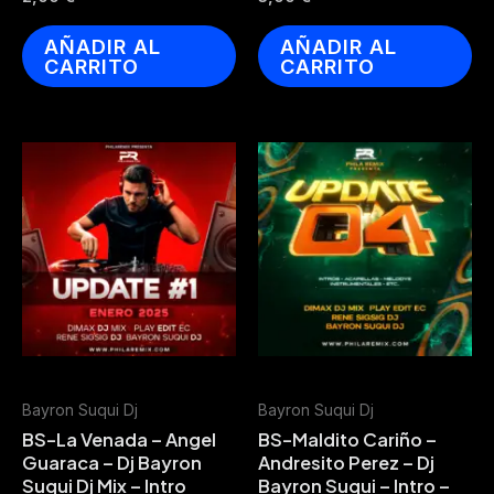
AÑADIR AL
AÑADIR AL
CARRITO
CARRITO
Bayron Suqui Dj
Bayron Suqui Dj
BS-La Venada – Angel
BS-Maldito Cariño –
Guaraca – Dj Bayron
Andresito Perez – Dj
Suqui Dj Mix – Intro
Bayron Suqui – Intro –