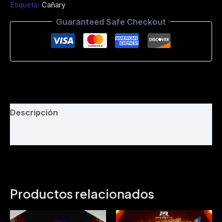
Etiqueta:
Cañary
-
Abrhan
Guaranteed Safe Checkout
Guaraca
-
Dj
Bayron
Suqui
-
Intro
Privado
-
Descripción
Full
Produccion
Valoraciones (0)
-
120
Bpm
cantidad
Productos relacionados