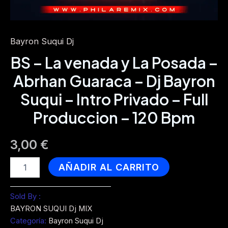
Bayron Suqui Dj
BS – La venada y La Posada –
Abrhan Guaraca – Dj Bayron
Suqui – Intro Privado – Full
Produccion – 120 Bpm
3,00
€
BS
AÑADIR AL CARRITO
-
La
venada
Sold By :
y
BAYRON SUQUI Dj MIX
La
Categoría:
Bayron Suqui Dj
Posada