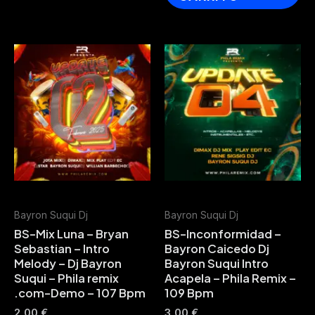
Bayron Suqui Dj
Bayron Suqui Dj
BS-Mix Luna – Bryan
BS-Inconformidad –
Sebastian – Intro
Bayron Caicedo Dj
Melody – Dj Bayron
Bayron Suqui Intro
Suqui – Phila remix
Acapela – Phila Remix –
.com-Demo – 107 Bpm
109 Bpm
2,00
€
3,00
€