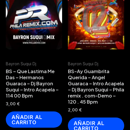
Bayron Suqui Dj
Bayron Suqui Dj
BS – Que Lastima Me
BS-Ay Guambrita
Das – Hermanos
Querida – Angel
Guaraca – Dj Bayron
Guaraca – Intro Acapela
Suqui – Intro Acapela –
– Dj Bayron Suqui – Phila
114 00 Bpm
remix . com-Demo –
120 . 45 Bpm
3,00
€
2,00
€
AÑADIR AL
CARRITO
AÑADIR AL
CARRITO