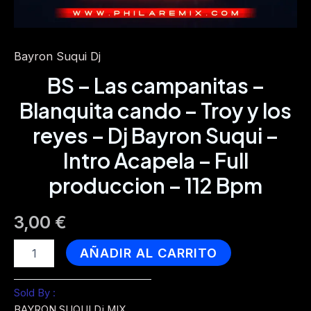
Bayron Suqui Dj
BS – Las campanitas –
Blanquita cando – Troy y los
reyes – Dj Bayron Suqui –
Intro Acapela – Full
produccion – 112 Bpm
3,00
€
BS
AÑADIR AL CARRITO
-
Las
campanitas
Sold By :
-
BAYRON SUQUI Dj MIX