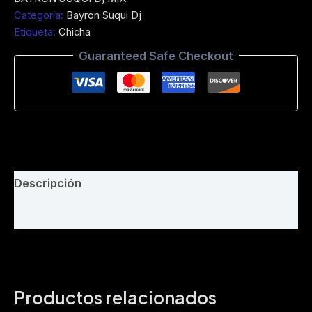
Blanquita
Categoría:
Bayron Suqui Dj
cando
Etiqueta:
Chicha
-
Troy
Guaranteed Safe Checkout
y
los
reyes
-
Dj
Bayron
Suqui
-
Intro
Descripción
Acapela
-
Valoraciones (0)
Full
produccion
-
112
Bpm
cantidad
Productos relacionados