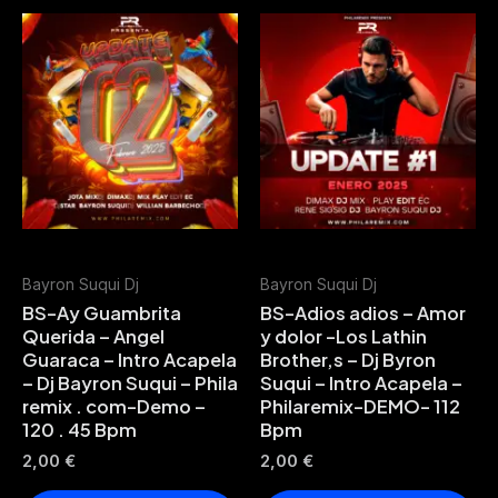
Bayron Suqui Dj
Bayron Suqui Dj
BS-Ay Guambrita
BS-Adios adios – Amor
Querida – Angel
y dolor -Los Lathin
Guaraca – Intro Acapela
Brother,s – Dj Byron
– Dj Bayron Suqui – Phila
Suqui – Intro Acapela –
remix . com-Demo –
Philaremix-DEMO- 112
120 . 45 Bpm
Bpm
2,00
€
2,00
€