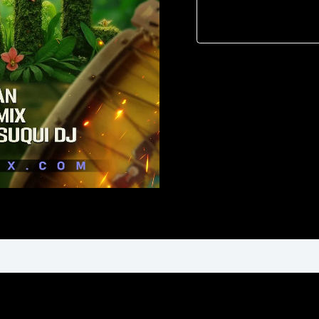
Bayron
Suqui
-114
Bpm
cantidad