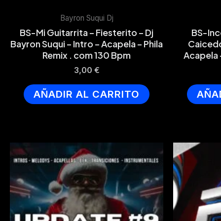
Bayron Suqui Dj
BS-Mi Guitarrita – Fiesterito – Dj
BS-Inc
Bayron Suqui – Intro – Acapela – Phila
Caicedo
Remix . com 130 Bpm
Acapela 
3,00
€
AÑADIR AL CARRITO
AÑA