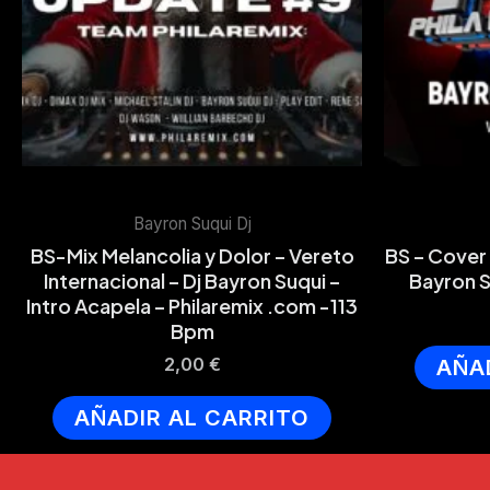
Bayron Suqui Dj
BS-Mix Melancolia y Dolor – Vereto
BS – Cover 
Internacional – Dj Bayron Suqui –
Bayron 
Intro Acapela – Philaremix .com -113
Bpm
2,00
€
AÑA
AÑADIR AL CARRITO