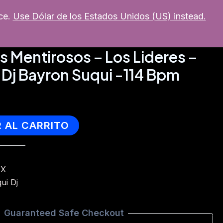
ce.
Use Dólar de los Estados Unidos (US) instead.
MI CUENTA
mixer
Soporte
os Mentirosos – Los Lideres –
 Dj Bayron Suqui -114 Bpm
R AL CARRITO
IX
ui Dj
Guaranteed Safe Checkout