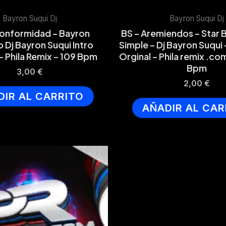
Bayron Suqui Dj
Bayron Suqui Dj
onformidad – Bayron
BS – Aremiendos – Star B
 Dj Bayron Suqui Intro
Simple – Dj Bayron Suqui
– Phila Remix – 109 Bpm
Orginal – Phila remix .c
Bpm
3,00
€
2,00
€
DIR AL CARRITO
AÑADIR AL CAR