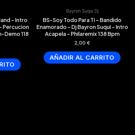
Bayron Suqui Dj
and – Intro
BS-Soy Todo Para Ti – Bandido
 – Percucion
Enamorado – Dj Bayron Suqui – Intro
om-Demo 118
Acapela – Philaremix 138 Bpm
2,00
€
AÑADIR AL CARRITO
RITO