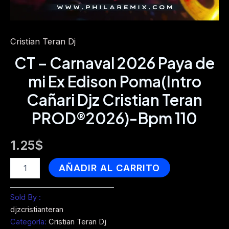
Cristian Teran Dj
CT – Carnaval 2026 Paya de
mi Ex Edison Poma(Intro
Cañari Djz Cristian Teran
PROD®2026)-Bpm 110
1.25
$
CT
AÑADIR AL CARRITO
-
Carnaval
2026
Sold By :
Paya
djzcristianteran
de
Categoría:
Cristian Teran Dj
mi