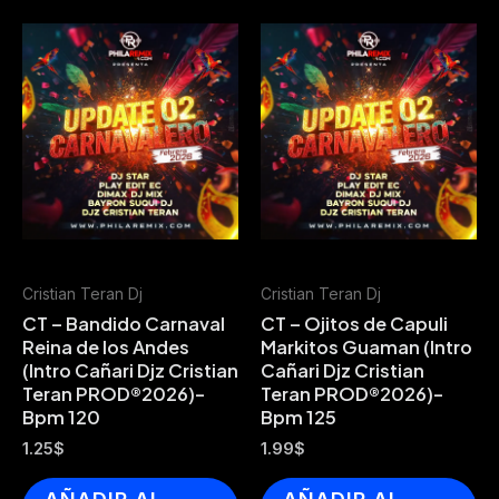
Cristian Teran Dj
Cristian Teran Dj
CT – Bandido Carnaval
CT – Ojitos de Capuli
Reina de los Andes
Markitos Guaman (Intro
(Intro Cañari Djz Cristian
Cañari Djz Cristian
Teran PROD®2026)-
Teran PROD®2026)-
Bpm 120
Bpm 125
1.25
$
1.99
$