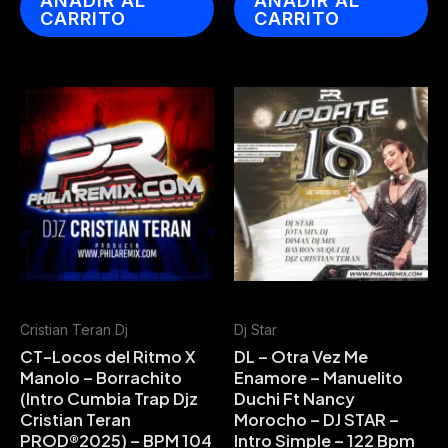
AÑADIR AL
AÑADIR AL
CARRITO
CARRITO
Cristian Teran Dj
Dj Star
CT-Locos del Ritmo X
DL – Otra Vez Me
Manolo – Borrachito
Enamore – Manuelito
(Intro Cumbia Trap Djz
Duchi Ft Nancy
Cristian Teran
Morocho – DJ STAR –
PROD®2025) – BPM 104
Intro Simple – 122 Bpm