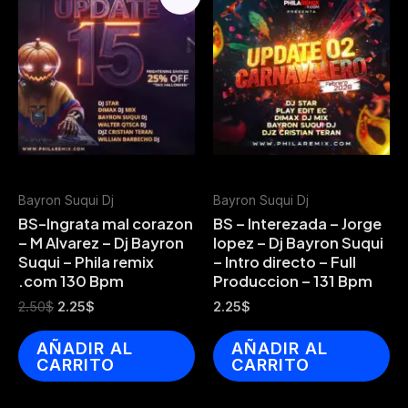
Bayron Suqui Dj
Bayron Suqui Dj
BS-Ingrata mal corazon
BS – Interezada – Jorge
– M Alvarez – Dj Bayron
lopez – Dj Bayron Suqui
Suqui – Phila remix
– Intro directo – Full
.com 130 Bpm
Produccion – 131 Bpm
Original
Current
2.50
$
2.25
$
2.25
$
price
price
was:
is:
AÑADIR AL
AÑADIR AL
2.50$.
2.25$.
CARRITO
CARRITO