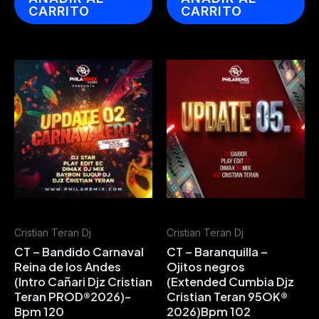
CARRITO
CARRITO
Cristian Teran Dj
Cristian Teran Dj
CT – Bandido Carnaval
CT – Baranquilla –
Reina de los Andes
Ojitos negros
(Intro Cañari Djz Cristian
(Extended Cumbia Djz
Teran PROD®2026)-
Cristian Teran 95OK®
Bpm 120
2026)Bpm 102