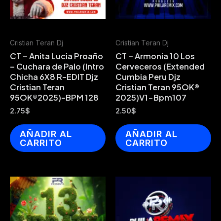
Cristian Teran Dj
Cristian Teran Dj
CT – Anita Lucia Proaño
CT – Armonia 10 Los
– Cuchara de Palo (Intro
Cerveceros (Extended
Chicha 6X8 R-EDIT Djz
Cumbia Peru Djz
Cristian Teran
Cristian Teran 95OK®
95OK®2025)-BPM 128
2025)V1-Bpm107
2.75
$
2.50
$
AÑADIR AL
AÑADIR AL
CARRITO
CARRITO