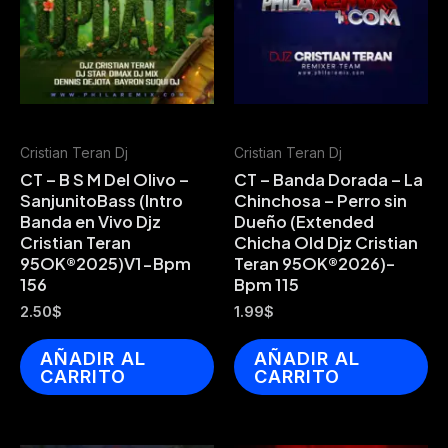
Cristian Teran Dj
Cristian Teran Dj
CT – B S M Del Olivo –
CT – Banda Dorada – La
SanjunitoBass (Intro
Chinchosa – Perro sin
Banda en Vivo Djz
Dueño (Extended
Cristian Teran
Chicha Old Djz Cristian
95OK®2025)V1-Bpm
Teran 95OK®2026)-
156
Bpm 115
2.50
$
1.99
$
AÑADIR AL
AÑADIR AL
CARRITO
CARRITO