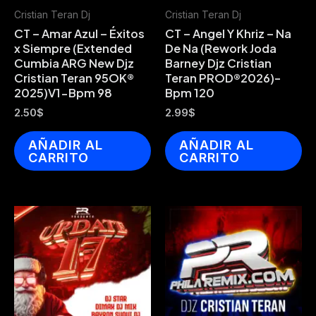
Cristian Teran Dj
Cristian Teran Dj
CT – Amar Azul – Éxitos
CT – Angel Y Khriz – Na
x Siempre (Extended
De Na (Rework Joda
Cumbia ARG New Djz
Barney Djz Cristian
Cristian Teran 95OK®
Teran PROD®2026)-
2025)V1-Bpm 98
Bpm 120
2.50
$
2.99
$
AÑADIR AL
AÑADIR AL
CARRITO
CARRITO