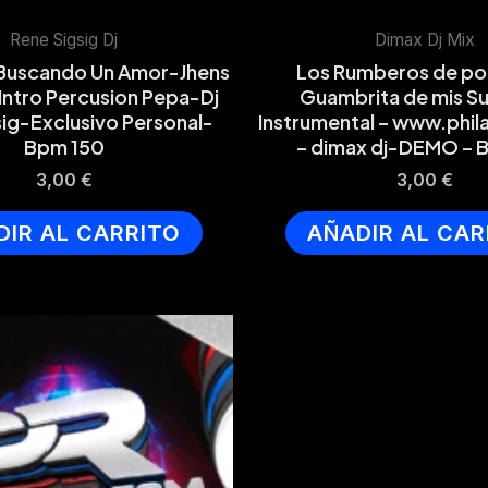
Rene Sigsig Dj
Dimax Dj Mix
 Buscando Un Amor-Jhens
Los Rumberos de p
ntro Percusion Pepa-Dj
Guambrita de mis S
sig-Exclusivo Personal-
Instrumental – www.phi
Bpm 150
– dimax dj-DEMO – 
3,00
€
3,00
€
DIR AL CARRITO
AÑADIR AL CAR