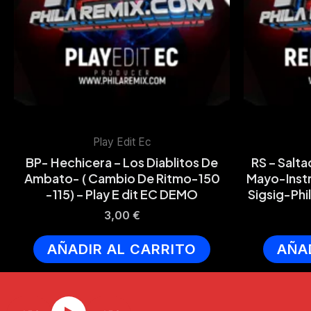
Play Edit Ec
BP- Hechicera – Los Diablitos De
RS – Salt
Ambato- ( Cambio De Ritmo-150
Mayo-Instr
-115) – Play E dit EC DEMO
Sigsig-Ph
3,00
€
AÑADIR AL CARRITO
AÑA