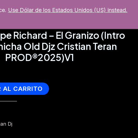
ce.
Use Dólar de los Estados Unidos (US) instead.
MI CUENTA
mixer
Soporte
e Richard – El Granizo (Intro
icha Old Djz Cristian Teran
PROD®2025)V1
R AL CARRITO
ran Dj