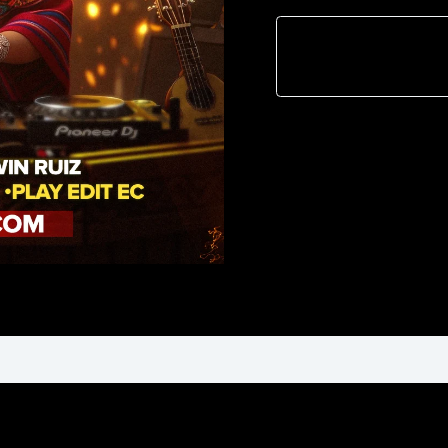
Chicha
Old
Djz
Cristian
Teran
PROD®2025)V1
cantidad