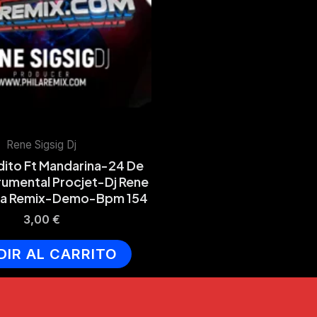
Rene Sigsig Dj
adito Ft Mandarina-24 De
umental Procjet-Dj Rene
ila Remix-Demo-Bpm 154
3,00
€
DIR AL CARRITO