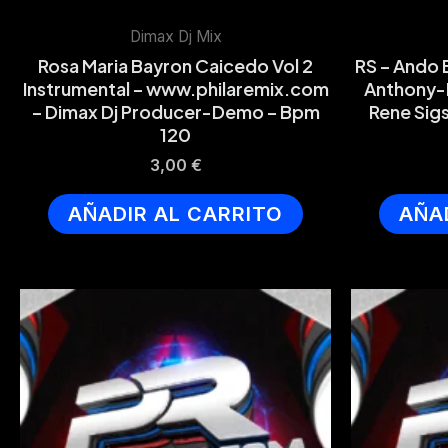
Dimax Dj Mix
Rosa Maria Bayron Caicedo Vol 2
RS – Ando
Instrumental – www.philaremix.com
Anthony-I
– Dimax Dj Producer-Demo – Bpm
Rene Sig
120
3,00
€
AÑADIR AL CARRITO
AÑA