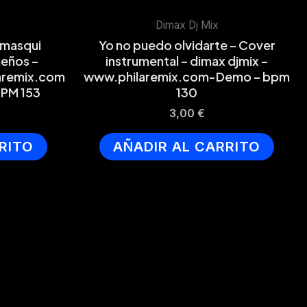
Dimax Dj Mix
omasqui
Yo no puedo olvidarte – Cover
ueños –
instrumental – dimax djmix –
laremix.com
www.philaremix.com-Demo – bpm
BPM 153
130
3,00
€
RITO
AÑADIR AL CARRITO