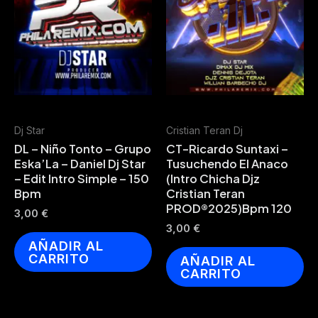
Dj Star
Cristian Teran Dj
DL – Niño Tonto – Grupo
CT-Ricardo Suntaxi –
Eska’La – Daniel Dj Star
Tusuchendo El Anaco
– Edit Intro Simple – 150
(Intro Chicha Djz
Bpm
Cristian Teran
PROD®2025)Bpm 120
3,00
€
3,00
€
AÑADIR AL
CARRITO
AÑADIR AL
CARRITO