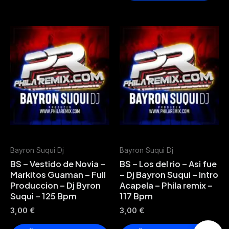
Bayron Suqui Dj
Bayron Suqui Dj
BS – Vestido de Novia –
BS – Los del rio – Asi fue
Markitos Guaman – Full
– Dj Bayron Suqui – Intro
Produccion – Dj Byron
Acapela – Phila remix –
Suqui – 125 Bpm
117 Bpm
3,00
€
3,00
€