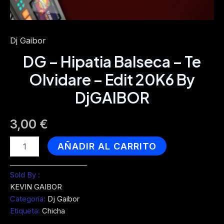
Dj Gaibor
DG – Hipatia Balseca – Te
Olvidare – Edit 20K6 By
DjGAIBOR
3,00
€
DG
AÑADIR AL CARRITO
-
Hipatia
Balseca
Sold By :
-
KEVIN GAIBOR
Te
Categoría:
Dj Gaibor
Olvidare
Etiqueta:
Chicha
-
Edit