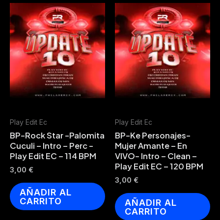
Play Edit Ec
Play Edit Ec
BP-Rock Star -Palomita
BP-Ke Personajes-
Cuculi – Intro – Perc -
Mujer Amante – En
Play Edit EC – 114 BPM
VIVO- Intro – Clean –
Play Edit EC – 120 BPM
3,00
€
3,00
€
AÑADIR AL
CARRITO
AÑADIR AL
CARRITO