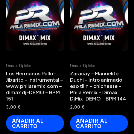
Dimax Dj Mix
Dimax Dj Mix
Los Hermanos Pallo-
Zaracay – Manuelito
Jibarito – Instrumental –
Duchi – intro animado
www.philaremix.com –
eso tilin – chicheate –
dimax dj-DEMO – BPM
Phila Remix – Dimax
151
DjMix-DEMO – BPM 144
3,00
€
2,00
€
AÑADIR AL
AÑADIR AL
CARRITO
CARRITO