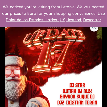
Ir
We noticed you're visiting from Letonia. We've updated
al
MI CUENTA
MAI
our prices to Euro for your shopping convenience.
Use
contenido
Dólar de los Estados Unidos (US) instead.
Descartar
MEN