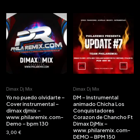
Dimax Dj Mix
Dimax Dj Mix
Yo no puedo olvidarte –
DM – Instrumental
Cover instrumental –
animado Chicha Los
dimax djmix –
Conquistadores
www.philaremix.com-
Corazon de Chancho Ft
Demo – bpm 130
Dimax DjMix –
www.philaremix.com-
3,00
€
DEMO – BPM 150