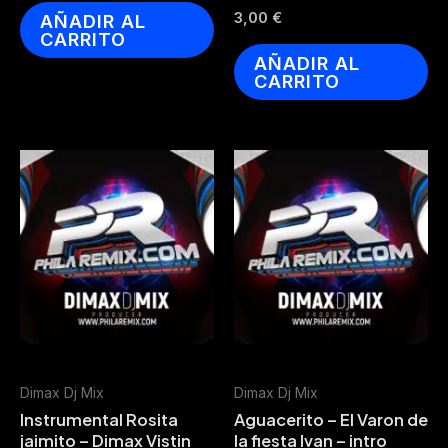
3,00
€
AÑADIR AL
CARRITO
AÑADIR AL
CARRITO
Dimax Dj Mix
Dimax Dj Mix
Instrumental Rosita
Aguacerito – El Varon de
jaimito – Dimax Vistin
la fiesta Ivan – intro