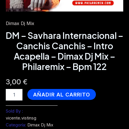
Dimax Dj Mix
DM – Savhara Internacional –
Canchis Canchis – Intro
Acapella – Dimax Dj Mix –
Philaremix – Bpm 122
3,00
€
DM
AÑADIR AL CARRITO
-
Savhara
Internacional
Sold By :
-
vicente.vistinsg
Canchis
Categoría:
Dimax Dj Mix
Canchis