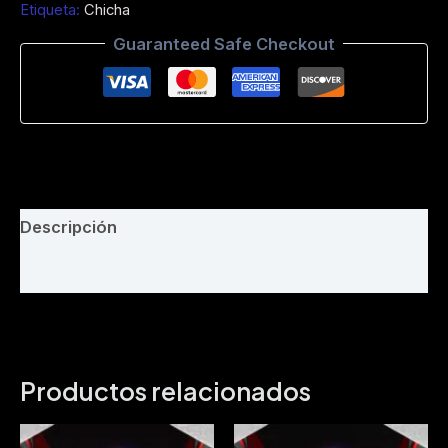
Etiqueta:
Chicha
-
Intro
Guaranteed Safe Checkout
Acapella
-
Dimax
Dj
Mix
-
Philaremix
-
Bpm
Descripción
122
cantidad
Valoraciones (0)
Productos relacionados