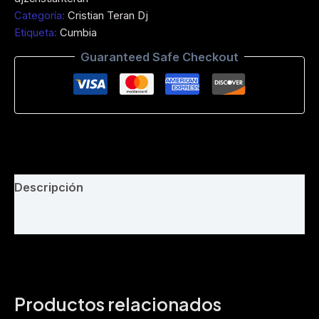
-
Categoría:
Cristian Teran Dj
Me
Etiqueta:
Cumbia
quedaré
Con
Guaranteed Safe Checkout
Tus
Recuerdos
(Rework
Chicha
6X8
Djz
Cristian
Teran
PROD®2026)-
Descripción
Bpm
115
Valoraciones (0)
cantidad
Productos relacionados