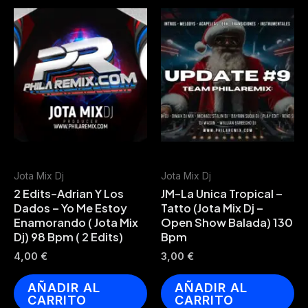
Jota Mix Dj
Jota Mix Dj
2 Edits-Adrian Y Los
JM-La Unica Tropical –
Dados – Yo Me Estoy
Tatto (Jota Mix Dj –
Enamorando ( Jota Mix
Open Show Balada) 130
Dj) 98 Bpm ( 2 Edits)
Bpm
4,00
€
3,00
€
AÑADIR AL
AÑADIR AL
CARRITO
CARRITO