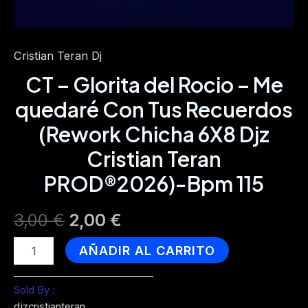
Cristian Teran Dj
CT – Glorita del Rocio – Me
quedaré Con Tus Recuerdos
(Rework Chicha 6X8 Djz
Cristian Teran
PROD®2026)-Bpm 115
Original
Current
3,00
€
2,00
€
price
price
CT
AÑADIR AL CARRITO
-
was:
is:
Glorita
del
Sold By :
3,00 €.
2,00 €.
Rocio
djzcristianteran