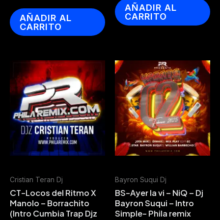
AÑADIR AL
CARRITO
AÑADIR AL
CARRITO
Cristian Teran Dj
Bayron Suqui Dj
CT-Locos del Ritmo X
BS-Ayer la vi – NiQ – Dj
Manolo – Borrachito
Bayron Suqui – Intro
(Intro Cumbia Trap Djz
Simple- Phila remix